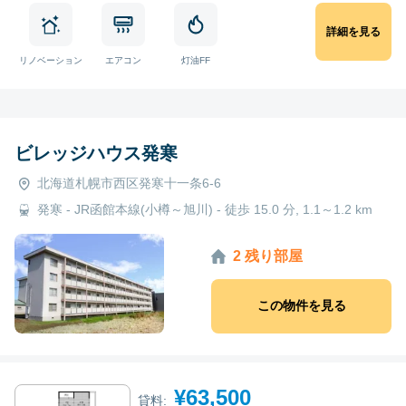
詳細を見る
リノベーション
エアコン
灯油FF
ビレッジハウス発寒
北海道札幌市西区発寒十一条6-6
発寒 - JR函館本線(小樽～旭川) - 徒歩 15.0 分, 1.1～1.2 km
2 残り部屋
この物件を見る
¥63,500
貸料: