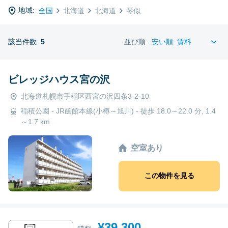
地域:
全国
北海道
北海道
琴似
該当件数:
5
並び順:
ビレッジハウス宮の沢
北海道札幌市手稲区西宮の沢四条3-2-10
稲積公園 - JR函館本線(小樽～旭川) - 徒歩 18.0～22.0 分, 1.4
～1.7 km
空室あり
この物件を見る
¥39,300