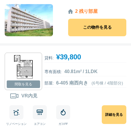
2 残り部屋
この物件を見る
¥39,800
貸料:
40.81m² / 1LDK
専有面積:
6-405 南西向き
部屋:
(6号棟 / 4階部分)
間取を見る
VR内見
詳細を見る
リノベーション
エアコン
ガスFF