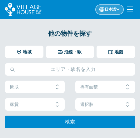
日本語
他の物件を探す
地域
沿線・駅
地図
間取
専有面積
家賃
選択肢
検索