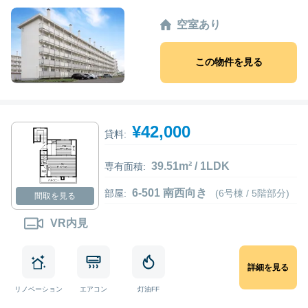
空室あり
この物件を見る
¥42,000
貸料:
39.51m² / 1LDK
専有面積:
6-501 南西向き
部屋:
(6号棟 / 5階部分)
間取を見る
VR内見
詳細を見る
リノベーション
エアコン
灯油FF