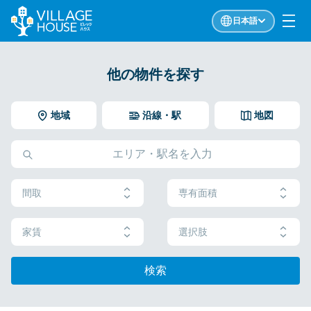
日本語
他の物件を探す
地域
沿線・駅
地図
間取
専有面積
家賃
選択肢
検索