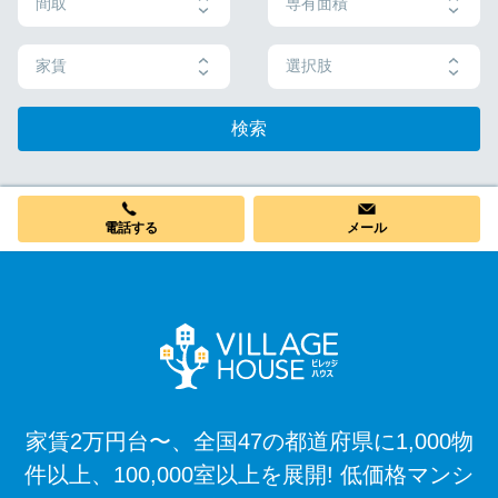
間取
専有面積
家賃
選択肢
検索
電話する
メール
家賃2万円台〜、全国47の都道府県に1,000物
件以上、100,000室以上を展開! 低価格マンシ