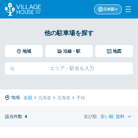
日本語
他の駐車場を探す
地域
沿線・駅
地図
地域:
全国
北海道
北海道
手稲
該当件数:
4
並び順: