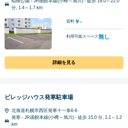
稲積公園 - JR函館本線(小樽～旭川) - 徒歩 18.0～22.0
分, 1.4～1.7 km
￥-
賃料
無し
利用可能スペース
詳細を見る
ビレッジハウス発寒駐車場
北海道札幌市西区発寒十一条6-6
発寒 - JR函館本線(小樽～旭川) - 徒歩 15.0 分, 1.1～1.2
km