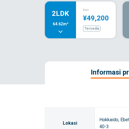
Dari:
2LDK
¥49,200
64.62m²
Tersedia
Informasi pr
Hokkaido, Ebe
Lokasi
40-3