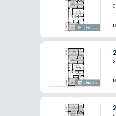
2
H
Lihat foto
2
H
Lihat foto