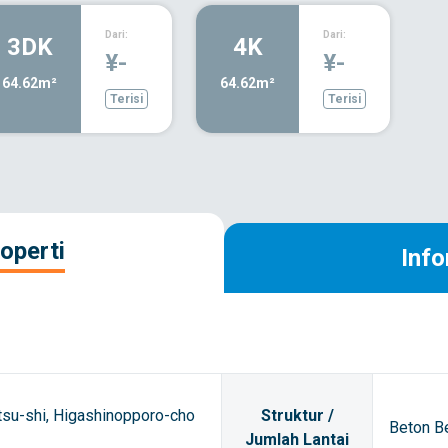
Dari:
Dari:
3DK
4K
¥-
¥-
64.62m²
64.62m²
Terisi
Terisi
operti
Info
tsu-shi, Higashinopporo-cho
Struktur /
Beton Be
Jumlah Lantai