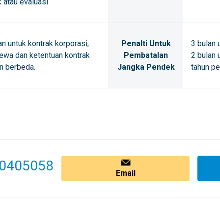
k atau evaluasi
an untuk kontrak korporasi,
Penalti Untuk
3 bulan 
ewa dan ketentuan kontrak
Pembatalan
2 bulan 
n berbeda.
Jangka Pendek
tahun pe
0405058
Email