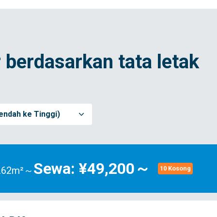
 berdasarkan tata letak
endah ke Tinggi)
Sewa: ¥49,200～
4.62m²～
10 Kosong