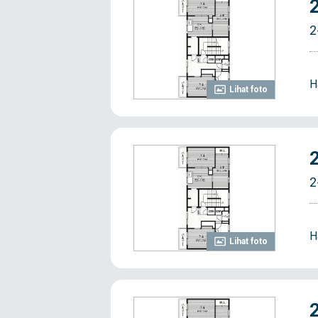
2
H
Lihat foto
2
H
Lihat foto