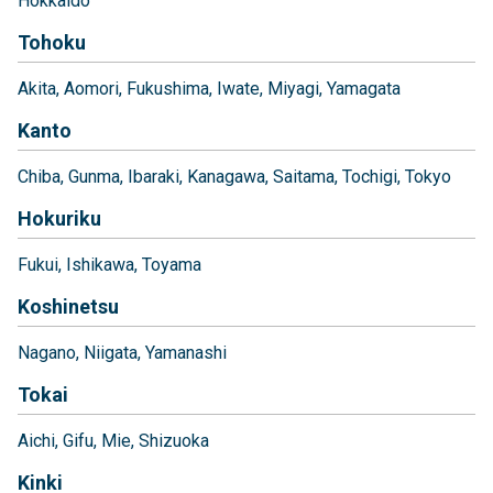
Hokkaido
Tohoku
Akita
Aomori
Fukushima
Iwate
Miyagi
Yamagata
Kanto
Chiba
Gunma
Ibaraki
Kanagawa
Saitama
Tochigi
Tokyo
Hokuriku
Fukui
Ishikawa
Toyama
Koshinetsu
Nagano
Niigata
Yamanashi
Tokai
Aichi
Gifu
Mie
Shizuoka
Kinki