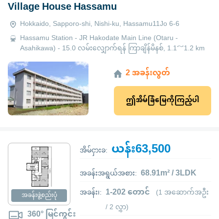
Village House Hassamu
Hokkaido, Sapporo-shi, Nishi-ku, Hassamu11Jo 6-6
Hassamu Station - JR Hakodate Main Line (Otaru -
Asahikawa) - 15.0 လမ်းလျှောက်ရန် ကြာချိန်မိနစ်, 1.1～1.2 km
2 အခန်းလွတ်
ဤအိမ်ခြံမြေကိုကြည့်ပါ
ယန်း63,500
အိမ်ငှားခ:
68.91m² / 3LDK
အခန်းအရွယ်အစား:
1-202 တောင်
အခန်း၊:
(1 အဆောက်အဦး
အခန်းဖွဲ့စည်းပုံ
/ 2 လွှာ)
360° မြင်ကွင်း