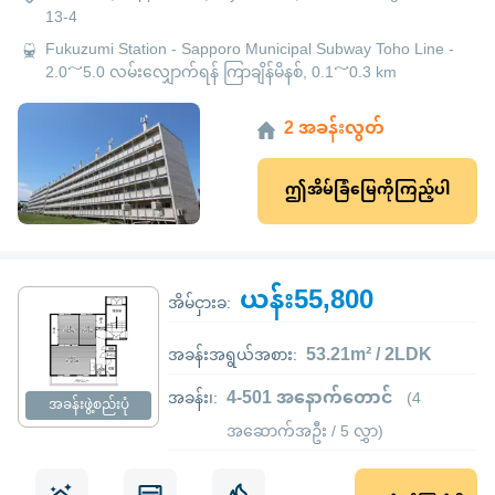
13-4
Fukuzumi Station - Sapporo Municipal Subway Toho Line -
2.0～5.0 လမ်းလျှောက်ရန် ကြာချိန်မိနစ်, 0.1～0.3 km
2 အခန်းလွတ်
ဤအိမ်ခြံမြေကိုကြည့်ပါ
ယန်း55,800
အိမ်ငှားခ:
53.21m² / 2LDK
အခန်းအရွယ်အစား:
4-501 အနောက်တောင်
အခန်း၊:
(4
အခန်းဖွဲ့စည်းပုံ
အဆောက်အဦး / 5 လွှာ)