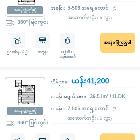
5-506 အရှေ့တောင်
အခန်း၊:
(5
အခန်းဖွဲ့စည်းပုံ
အဆောက်အဦး / 5 လွှာ)
360° မြင်ကွင်း
အခန်းကိုကြည့်ပါ
ပြင်ဆင်မွမ်းမံပြီး
အဲကွန်း
ရေနံဆီ FF
အပူပေးစက်
ယန်း41,200
အိမ်ငှားခ:
39.51m² / 1LDK
အခန်းအရွယ်အစား:
7-505 အရှေ့တောင်
အခန်း၊:
(7
အခန်းဖွဲ့စည်းပုံ
အဆောက်အဦး / 5 လွှာ)
360° မြင်ကွင်း