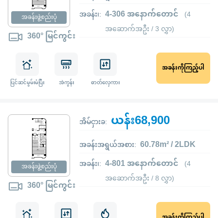
4-306 အနောက်တောင်
အခန်း၊:
(4
အခန်းဖွဲ့စည်းပုံ
အဆောက်အဦး / 3 လွှာ)
360° မြင်ကွင်း
အခန်းကိုကြည့်ပါ
ပြင်ဆင်မွမ်းမံပြီး
အဲကွန်း
ဓာတ်လှေကား
ယန်း68,900
အိမ်ငှားခ:
60.78m² / 2LDK
အခန်းအရွယ်အစား:
4-801 အနောက်တောင်
အခန်း၊:
(4
အခန်းဖွဲ့စည်းပုံ
အဆောက်အဦး / 8 လွှာ)
360° မြင်ကွင်း
အခန်းကိုကြည့်ပါ