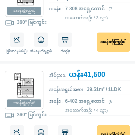
7-308 အရှေ့တောင်
အခန်း၊:
(7
အခန်းဖွဲ့စည်းပုံ
အဆောက်အဦး / 3 လွှာ)
360° မြင်ကွင်း
အခန်းကိုကြည့်ပါ
ပြင်ဆင်မွမ်းမံပြီး
အိမ်မွေးတိရစ္ဆာန်
အဲကွန်း
ယန်း41,500
အိမ်ငှားခ:
39.51m² / 1LDK
အခန်းအရွယ်အစား:
6-402 အရှေ့တောင်
အခန်း၊:
(6
အခန်းဖွဲ့စည်းပုံ
အဆောက်အဦး / 4 လွှာ)
360° မြင်ကွင်း
အခန်းကိုကြည့်ပါ