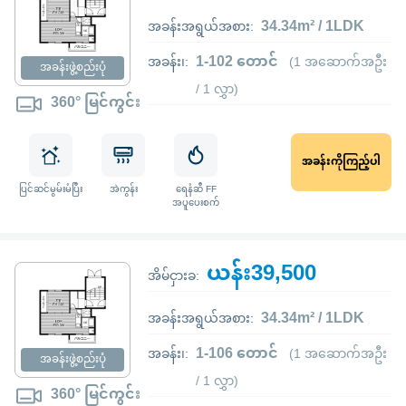
34.34m² / 1LDK
အခန်းအရွယ်အစား:
1-102 တောင်
အခန်း၊:
(1 အဆောက်အဦး
အခန်းဖွဲ့စည်းပုံ
/ 1 လွှာ)
360° မြင်ကွင်း
အခန်းကိုကြည့်ပါ
ပြင်ဆင်မွမ်းမံပြီး
အဲကွန်း
ရေနံဆီ FF
အပူပေးစက်
ယန်း39,500
အိမ်ငှားခ:
34.34m² / 1LDK
အခန်းအရွယ်အစား:
1-106 တောင်
အခန်း၊:
(1 အဆောက်အဦး
အခန်းဖွဲ့စည်းပုံ
/ 1 လွှာ)
360° မြင်ကွင်း