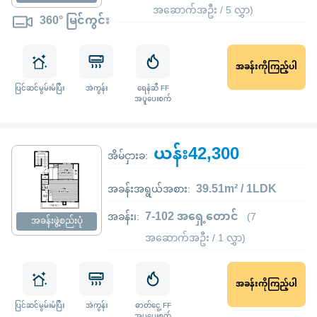
အဆောက်အဦး / 5 လွှာ)
360° မြင်ကွင်း
အခန်းကိုကြည့်ပါ
ပြင်ဆင်မွမ်းမံပြီး
အဲကွန်း
ရေနံဆီ FF
အပူပေးစက်
ယန်း42,300
အိမ်ငှားခ:
39.51m² / 1LDK
အခန်းအရွယ်အစား:
7-102 အရှေ့တောင်
အခန်း၊:
(7
အခန်းဖွဲ့စည်းပုံ
အဆောက်အဦး / 1 လွှာ)
အခန်းကိုကြည့်ပါ
ပြင်ဆင်မွမ်းမံပြီး
အဲကွန်း
ဓာတ်ငွေ့ FF
အပူပေးစက်