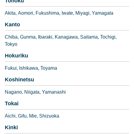
Tohoku
Akita
Aomori
Fukushima
Iwate
Miyagi
Yamagata
Kanto
Chiba
Gunma
Ibaraki
Kanagawa
Saitama
Tochigi
Tokyo
Hokuriku
Fukui
Ishikawa
Toyama
Koshinetsu
Nagano
Niigata
Yamanashi
Tokai
Aichi
Gifu
Mie
Shizuoka
Kinki