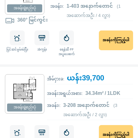
1-403 အနောက်တောင်
အခန်း၊:
(1
အခန်းဖွဲ့စည်းပုံ
အဆောက်အဦး / 4 လွှာ)
360° မြင်ကွင်း
အခန်းကိုကြည့်ပါ
ပြင်ဆင်မွမ်းမံပြီး
အဲကွန်း
ရေနံဆီ FF
အပူပေးစက်
ယန်း39,700
အိမ်ငှားခ:
34.34m² / 1LDK
အခန်းအရွယ်အစား:
3-208 အနောက်တောင်
အခန်း၊:
(3
အခန်းဖွဲ့စည်းပုံ
အဆောက်အဦး / 2 လွှာ)
အခန်းကိုကြည့်ပါ