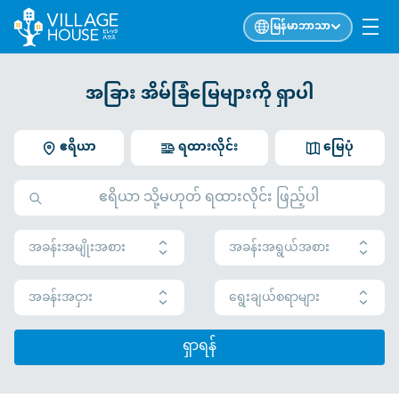
မြန်မာဘာသာ
အခြား အိမ်ခြံမြေများကို ရှာပါ
ဧရိယာ
ရထားလိုင်း
မြေပုံ
အခန်းအမျိုးအစား
အခန်းအရွယ်အစား
အခန်းအငှား
ရွေးချယ်စရာများ
ရှာရန်