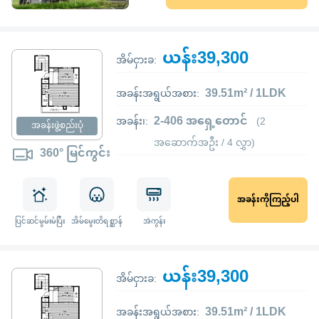
ယန်း39,300
အိမ်ငှားခ:
39.51m² / 1LDK
အခန်းအရွယ်အစား:
2-406 အရှေ့တောင်
အခန်း၊:
(2
အခန်းဖွဲ့စည်းပုံ
အဆောက်အဦး / 4 လွှာ)
360° မြင်ကွင်း
အခန်းကိုကြည့်ပါ
ပြင်ဆင်မွမ်းမံပြီး
အိမ်မွေးတိရစ္ဆာန်
အဲကွန်း
ယန်း39,300
အိမ်ငှားခ:
39.51m² / 1LDK
အခန်းအရွယ်အစား: