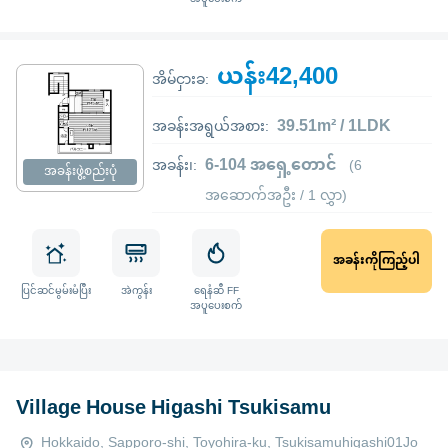
ယန်း42,400
အိမ်ငှားခ:
39.51m² / 1LDK
အခန်းအရွယ်အစား:
6-104 အရှေ့တောင်
အခန်း၊:
(6
အခန်းဖွဲ့စည်းပုံ
အဆောက်အဦး / 1 လွှာ)
အခန်းကိုကြည့်ပါ
ပြင်ဆင်မွမ်းမံပြီး
အဲကွန်း
ရေနံဆီ FF
အပူပေးစက်
Village House Higashi Tsukisamu
Hokkaido, Sapporo-shi, Toyohira-ku, Tsukisamuhigashi01Jo