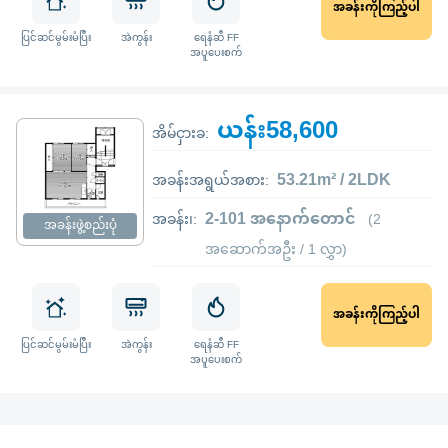
အခန်းကိုကြည့်ပါ
ပြင်ဆင်မွမ်းမံပြီး
အဲကွန်း
ရေနံဆီ FF
အပူပေးစက်
ယန်း58,600
အိမ်ငှားခ:
53.21m² / 2LDK
အခန်းအရွယ်အစား:
2-101 အနောက်တောင်
အခန်း၊:
(2
အခန်းဖွဲ့စည်းပုံ
အဆောက်အဦး / 1 လွှာ)
အခန်းကိုကြည့်ပါ
ပြင်ဆင်မွမ်းမံပြီး
အဲကွန်း
ရေနံဆီ FF
အပူပေးစက်