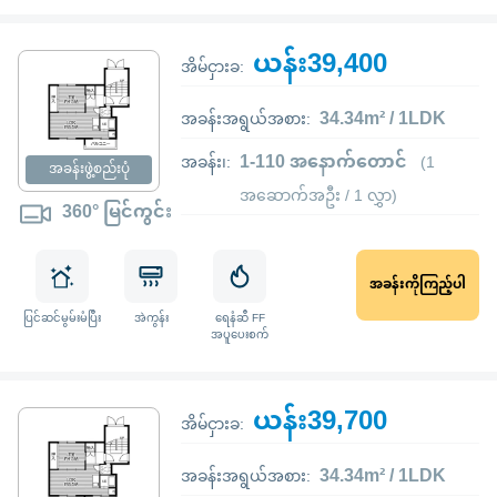
ယန်း39,400
အိမ်ငှားခ:
34.34m² / 1LDK
အခန်းအရွယ်အစား:
1-110 အနောက်တောင်
အခန်း၊:
(1
အခန်းဖွဲ့စည်းပုံ
အဆောက်အဦး / 1 လွှာ)
360° မြင်ကွင်း
အခန်းကိုကြည့်ပါ
ပြင်ဆင်မွမ်းမံပြီး
အဲကွန်း
ရေနံဆီ FF
အပူပေးစက်
ယန်း39,700
အိမ်ငှားခ:
34.34m² / 1LDK
အခန်းအရွယ်အစား: