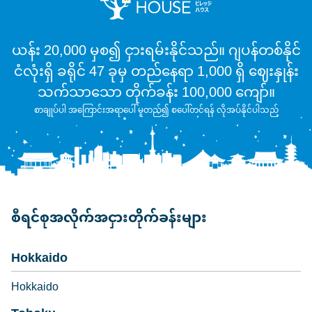
ယန်း 20,000 မှစ၍ ငှားရမ်းနိုင်သည်။ ဂျပန်တစ်နိုင်
ငံလုံးရှိ ခရိုင် 47 ခုမှ တည်နေရာ 1,000 ရှိ ဈေးနှုန်း
သက်သာသော တိုက်ခန်း 100,000 ကျော်။
စာချုပ်ပါ အကြောင်းအရာပေါ် မူတည်၍ စပေါ်တင်ရန် လိုအပ်နိုင်ပါသည်
စီရင်စုအလိုက်အငှားတိုက်ခန်းများ
Hokkaido
Hokkaido