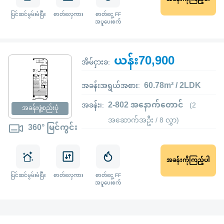
ပြင်ဆင်မွမ်းမံပြီး
ဓာတ်လှေကား
ဓာတ်ငွေ့ FF
အပူပေးစက်
ယန်း70,900
အိမ်ငှားခ:
60.78m² / 2LDK
အခန်းအရွယ်အစား:
2-802 အနောက်တောင်
အခန်း၊:
(2
အခန်းဖွဲ့စည်းပုံ
အဆောက်အဦး / 8 လွှာ)
360° မြင်ကွင်း
အခန်းကိုကြည့်ပါ
ပြင်ဆင်မွမ်းမံပြီး
ဓာတ်လှေကား
ဓာတ်ငွေ့ FF
အပူပေးစက်