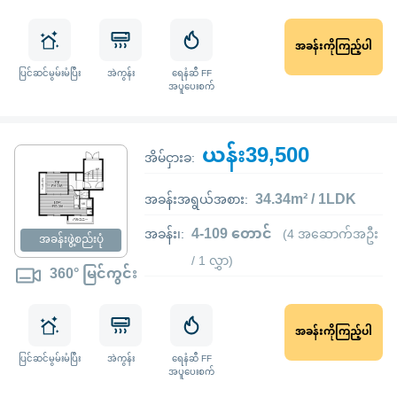
အခန်းကိုကြည့်ပါ
ပြင်ဆင်မွမ်းမံပြီး
အဲကွန်း
ရေနံဆီ FF
အပူပေးစက်
ယန်း39,500
အိမ်ငှားခ:
34.34m² / 1LDK
အခန်းအရွယ်အစား:
4-109 တောင်
အခန်း၊:
(4 အဆောက်အဦး
အခန်းဖွဲ့စည်းပုံ
/ 1 လွှာ)
360° မြင်ကွင်း
အခန်းကိုကြည့်ပါ
ပြင်ဆင်မွမ်းမံပြီး
အဲကွန်း
ရေနံဆီ FF
အပူပေးစက်