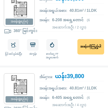
40.81m² / 1LDK
အခန်းအရွယ်အစား:
6-208 အရှေ့တောင်
အခန်း၊:
(6
အခန်းဖွဲ့စည်းပုံ
အဆောက်အဦး / 2 လွှာ)
360° မြင်ကွင်း
အခန်းကိုကြည့်ပါ
ပြင်ဆင်မွမ်းမံပြီး
အဲကွန်း
ဓာတ်ငွေ့ FF
အပူပေးစက်
ယန်း39,800
အိမ်ငှားခ:
40.81m² / 1LDK
အခန်းအရွယ်အစား:
6-405 အရှေ့တောင်
အခန်း၊:
(6
အခန်းဖွဲ့စည်းပုံ
အဆောက်အဦး / 4 လွှာ)