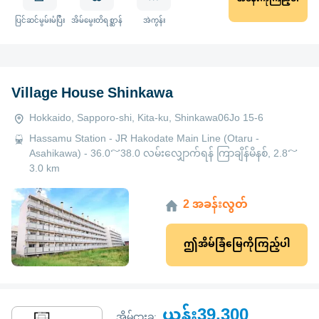
ပြင်ဆင်မွမ်းမံပြီး
အိမ်မွေးတိရစ္ဆာန်
အဲကွန်း
Village House Shinkawa
Hokkaido, Sapporo-shi, Kita-ku, Shinkawa06Jo 15-6
Hassamu Station - JR Hakodate Main Line (Otaru -
Asahikawa) - 36.0～38.0 လမ်းလျှောက်ရန် ကြာချိန်မိနစ်, 2.8～
3.0 km
2 အခန်းလွတ်
ဤအိမ်ခြံမြေကိုကြည့်ပါ
ယန်း39,300
အိမ်ငှားခ: