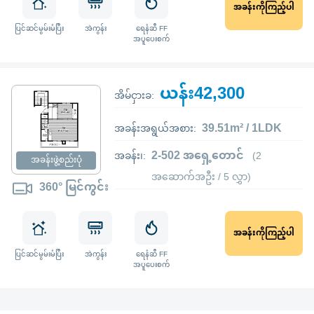
အခန်းကိုကြည့်ပါ
ပြင်ဆင်မွမ်းမံပြီး
အဲကွန်း
ရေနံဆီ FF
အပူပေးစက်
ယန်း42,300
အိမ်ငှားခ:
39.51m² / 1LDK
အခန်းအရွယ်အစား:
2-502 အရှေ့တောင်
အခန်း၊:
(2
အခန်းဖွဲ့စည်းပုံ
အဆောက်အဦး / 5 လွှာ)
360° မြင်ကွင်း
အခန်းကိုကြည့်ပါ
ပြင်ဆင်မွမ်းမံပြီး
အဲကွန်း
ရေနံဆီ FF
အပူပေးစက်