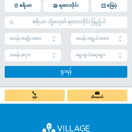
ဧရိယာ
ရထားလိုင်း
မြေပုံ
အခန်းအမျိုးအစား
အခန်းအရွယ်အစား
အခန်းအငှား
ရွေးချယ်စရာများ
ရှာရန်
ဖုန်း
အီးမေးလ်