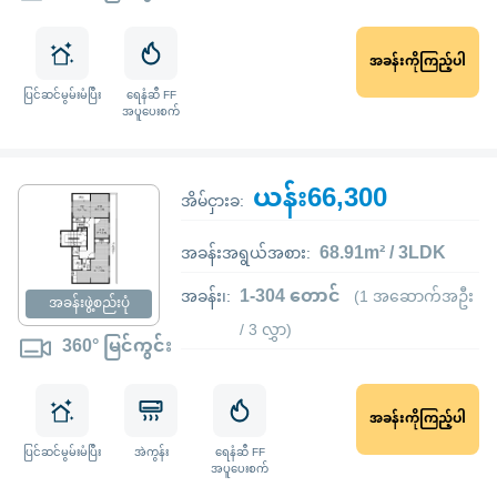
အခန်းကိုကြည့်ပါ
ပြင်ဆင်မွမ်းမံပြီး
ရေနံဆီ FF
အပူပေးစက်
ယန်း66,300
အိမ်ငှားခ:
68.91m² / 3LDK
အခန်းအရွယ်အစား:
1-304 တောင်
အခန်း၊:
(1 အဆောက်အဦး
အခန်းဖွဲ့စည်းပုံ
/ 3 လွှာ)
360° မြင်ကွင်း
အခန်းကိုကြည့်ပါ
ပြင်ဆင်မွမ်းမံပြီး
အဲကွန်း
ရေနံဆီ FF
အပူပေးစက်