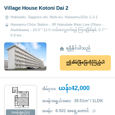
Village House Kotoni Dai 2
Hokkaido, Sapporo-shi, Nishi-ku, Hassamu10Jo 1-2-1
Hassamu-Chūo Station - JR Hakodate Main Line (Otaru -
Asahikawa) - 10.0～12.0 လမ်းလျှောက်ရန် ကြာချိန်မိနစ်, 0.7～
0.9 km
ရရှိနိုင်ပါသည်
ဤအိမ်ခြံမြေကိုကြည့်ပါ
ယန်း42,000
အိမ်ငှားခ:
39.51m² / 1LDK
အခန်းအရွယ်အစား:
6-501 အရှေ့တောင်
အခန်း၊:
(6
အခန်းဖွဲ့စည်းပုံ