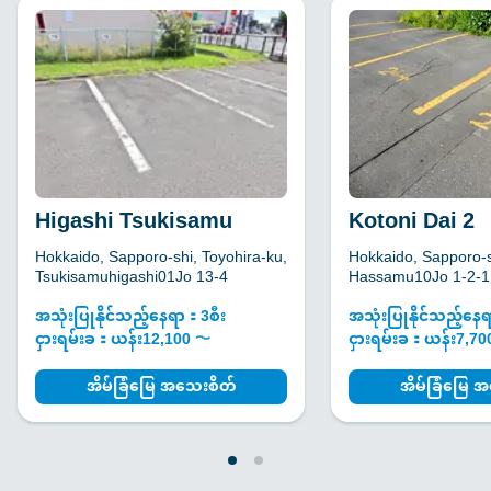
လက်မှတ် ၊ (ကုမ္ပဏီအမည်ဖြင့်စာချုပ်ချုပ်သည့်အခါ) 3လအတွင်း
ထုတ်ထားသော မှတ်ပုံတင်ထားသောစာရွက်စာတမ်း
Higashi Tsukisamu
Kotoni Dai 2
Hokkaido, Sapporo-shi, Toyohira-ku,
Hokkaido, Sapporo-sh
Tsukisamuhigashi01Jo 13-4
Hassamu10Jo 1-2-1
အသုံးပြုနိုင်သည့်နေရာ：3စီး
အသုံးပြုနိုင်သည့်နေ
ငှားရမ်းခ：ယန်း12,100 〜
ငှားရမ်းခ：ယန်း7,7
အိမ်ခြံမြေ အသေးစိတ်
အိမ်ခြံမြေ 