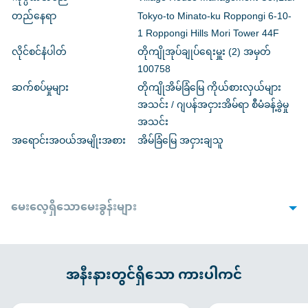
တည်နေရာ
Tokyo-to Minato-ku Roppongi 6-10-
1 Roppongi Hills Mori Tower 44F
လိုင်စင်နံပါတ်
တိုကျိုအုပ်ချုပ်ရေးမှူး (2) အမှတ်
100758
ဆက်စပ်မှုများ
တိုကျိုအိမ်ခြံမြေ ကိုယ်စားလှယ်များ
အသင်း / ဂျပန်အငှားအိမ်ရာ စီမံခန့်ခွဲမှု
အသင်း
အရောင်းအဝယ်အမျိုးအစား
အိမ်ခြံမြေ အငှားချသူ
မေးလေ့ရှိသောမေးခွန်းများ
1. လက်လွှာတင်သည့်အခါ လိုအပ်သောစာရွက်စာတမ်းများ
Q
ရှိပါသလား။
အနီးနားတွင်ရှိသော ကားပါကင်
A
စာချုပ်ချုပ်ဆိုထားသောကားပါကင်အပေါ်မူတည်၍ ကွဲပြားမှုများရှိနိုင်
ပါသည်။အောက်ပါစာရွက်စာတမ်းများလိုအပ်ပါမည် : ယာဥ်မောင်းလိုင်စင် ၊
ရပ်ထားသောယာဉ်များအတွက် ယာဉ်စစ်ဆေးရေးလက်မှတ် ၊ ကားအာမခံ