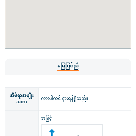
မြေပြင်ညီ
အိမ်ရာအမျိုး
ကားပါကင် ငှားရန်ရှိသည်။
အစား
အမြင့်
-