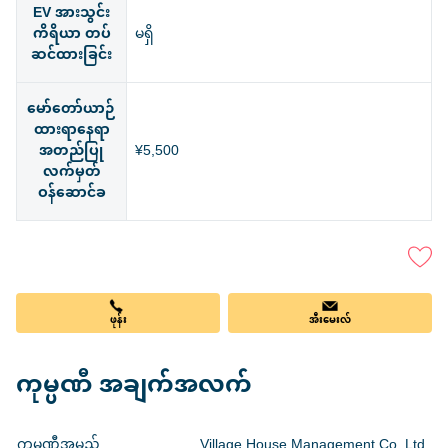
EV အားသွင်း
ကိရိယာ တပ်
မရှိ
ဆင်ထားခြင်း
မော်တော်ယာဉ်
ထားရာနေရာ
အတည်ပြု
¥5,500
လက်မှတ်
ဝန်ဆောင်ခ
ဖုန်း
အီးမေးလ်
ကုမ္ပဏီ အချက်အလက်
ကုမ္ပဏီအမည်
Village House Management Co.,Ltd.