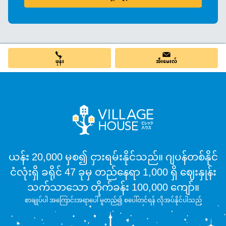
ဖုန်း
အီးမေးလ်
ယန်း 20,000 မှစ၍ ငှားရမ်းနိုင်သည်။ ဂျပန်တစ်နိုင်
ငံလုံးရှိ ခရိုင် 47 ခုမှ တည်နေရာ 1,000 ရှိ ဈေးနှုန်း
သက်သာသော တိုက်ခန်း 100,000 ကျော်။
စာချုပ်ပါ အကြောင်းအရာပေါ် မူတည်၍ စပေါ်တင်ရန် လိုအပ်နိုင်ပါသည်