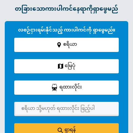
တခြားသောကားပါကင်နေရာကိုရှာဖွေမည်
လစဉ်ငှားရမ်းနိုင်သည့် ကားပါကင်ကို ရှာဖွေမည်။
ဧရိယာ
မြေပုံ
ရထားလိုင်း
ရှာရန်