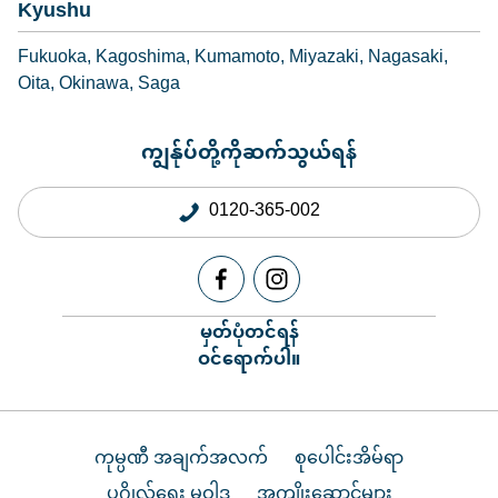
Kyushu
Fukuoka
Kagoshima
Kumamoto
Miyazaki
Nagasaki
Oita
Okinawa
Saga
ကျွန်ုပ်တို့ကိုဆက်သွယ်ရန်
0120-365-002
မှတ်ပုံတင်ရန်
ဝင်ရောက်ပါ။
ကုမ္ပဏီ အချက်အလက်
စုပေါင်းအိမ်ရာ
ပုဂ္ဂိုလ်ရေး မူဝါဒ
အကျိုးဆောင်များ