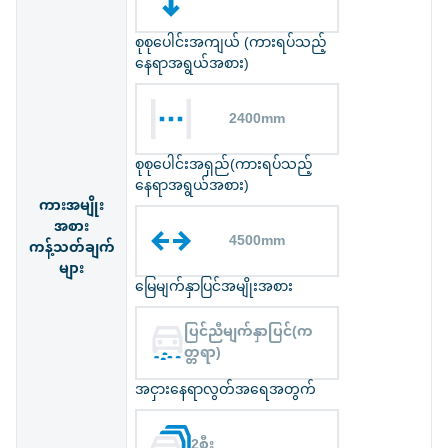
စုစုပေါင်းအကျယ် (ကားရပ်သည့်
နေရာအရွယ်အစား)
2400mm
စုစုပေါင်းအရှည်(ကားရပ်သည့်
နေရာအရွယ်အစား)
ကားအမျိုး
အစား
4500mm
ကန့်သတ်ချက်
များ
မြေမျက်နှာပြင်အမျိုးအစား
ပြင်ညီမျက်နှာပြင်(က
တ္တရာ)
အငှားနေရာလွတ်အရေအတွက်
2စီး