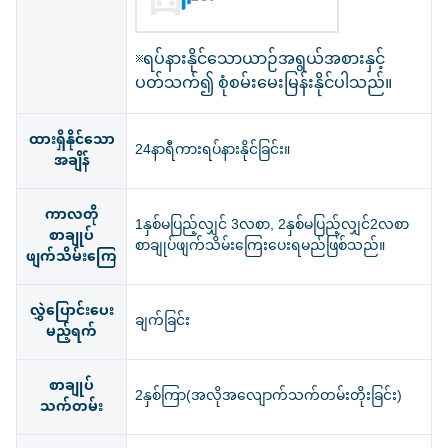
※ရပ်နားနိုင်သောယာဉ်အရွယ်အစားနှင့်
ပတ်သက်၍ စုံစမ်းမေးမြန်းနိုင်ပါသည်။
ထားရှိနိုင်သော
24နာရီကားရပ်နားနိုင်ခြင်း။
အချိန်
ကာလတို
1နှစ်မပြည့်လျှင် 3လစာ, 2နှစ်မပြည့်လျှင်2လစာ
စာချုပ်
စာချုပ်ဖျက်သိမ်းကြေးပေးရမည်ဖြစ်သည်။
ဖျက်သိမ်းကြေ
လွှဲပြောင်းပေး
ချက်ခြင်း
မည့်ရက်
စာချုပ်
2နှစ်ကြာ(အလိုအလျောက်သက်တမ်းတိုးခြင်း)
သက်တမ်း