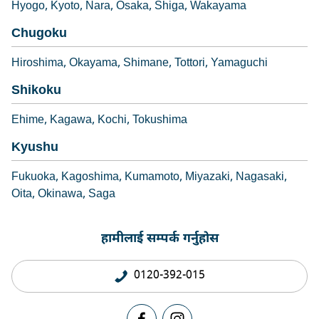
Hyogo
Kyoto
Nara
Osaka
Shiga
Wakayama
Chugoku
Hiroshima
Okayama
Shimane
Tottori
Yamaguchi
Shikoku
Ehime
Kagawa
Kochi
Tokushima
Kyushu
Fukuoka
Kagoshima
Kumamoto
Miyazaki
Nagasaki
Oita
Okinawa
Saga
हामीलाई सम्पर्क गर्नुहोस
0120-392-015