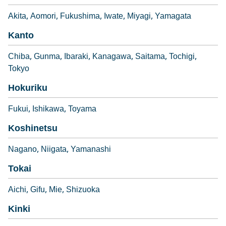
Akita
Aomori
Fukushima
Iwate
Miyagi
Yamagata
Kanto
Chiba
Gunma
Ibaraki
Kanagawa
Saitama
Tochigi
Tokyo
Hokuriku
Fukui
Ishikawa
Toyama
Koshinetsu
Nagano
Niigata
Yamanashi
Tokai
Aichi
Gifu
Mie
Shizuoka
Kinki