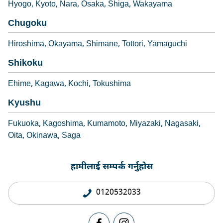
Hyogo
Kyoto
Nara
Osaka
Shiga
Wakayama
Chugoku
Hiroshima
Okayama
Shimane
Tottori
Yamaguchi
Shikoku
Ehime
Kagawa
Kochi
Tokushima
Kyushu
Fukuoka
Kagoshima
Kumamoto
Miyazaki
Nagasaki
Oita
Okinawa
Saga
हामीलाई सम्पर्क गर्नुहोस
0120532033