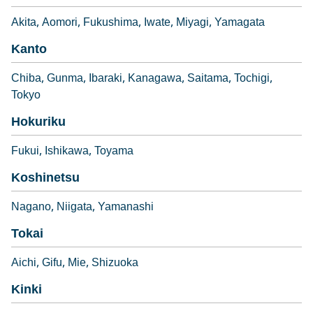
Akita
Aomori
Fukushima
Iwate
Miyagi
Yamagata
Kanto
Chiba
Gunma
Ibaraki
Kanagawa
Saitama
Tochigi
Tokyo
Hokuriku
Fukui
Ishikawa
Toyama
Koshinetsu
Nagano
Niigata
Yamanashi
Tokai
Aichi
Gifu
Mie
Shizuoka
Kinki