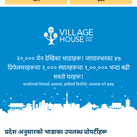
फोन
इमेल
२०,००० येन देखिका भाडाहरू! जापानभरका ४७
प्रिफेक्चरहरूमा १,००० स्थानहरूमा १,००,००० भन्दा बढी
सस्तो घरहरू!
सम्झौताको विषयको आधारमा, हामीलाई डिपोजिट आवश्यक पर्न सक्छ
प्रदेश अनुसारको भाडाका उपलब्ध प्रोपर्टीहरू