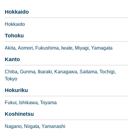
Hokkaido
Hokkaido
Tohoku
Akita
Aomori
Fukushima
Iwate
Miyagi
Yamagata
Kanto
Chiba
Gunma
Ibaraki
Kanagawa
Saitama
Tochigi
Tokyo
Hokuriku
Fukui
Ishikawa
Toyama
Koshinetsu
Nagano
Niigata
Yamanashi