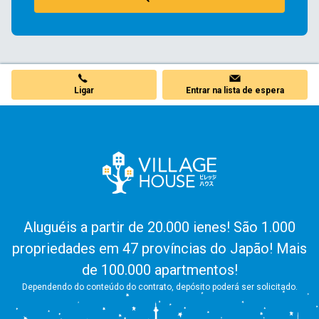
Ligar
Entrar na lista de espera
Aluguéis a partir de 20.000 ienes! São 1.000
propriedades em 47 províncias do Japão! Mais
de 100.000 apartmentos!
Dependendo do conteúdo do contrato, depósito poderá ser solicitado.