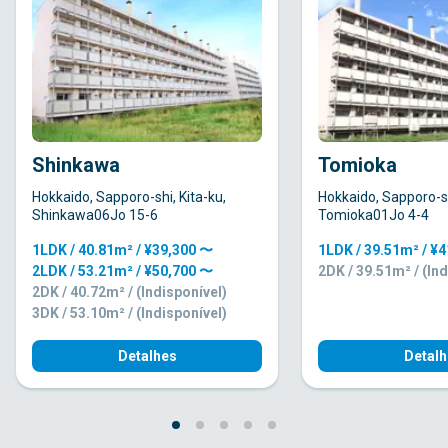
Shinkawa
Tomioka
Hokkaido, Sapporo-shi, Kita-ku,
Hokkaido, Sapporo-sh
Shinkawa06Jo 15-6
Tomioka01Jo 4-4
1LDK / 40.81m² / ¥39,300 〜
1LDK / 39.51m² / ¥
2LDK / 53.21m² / ¥50,700 〜
2DK / 39.51m² / (Ind
2DK / 40.72m² / (Indisponível)
3DK / 53.10m² / (Indisponível)
Detalhes
Detalh