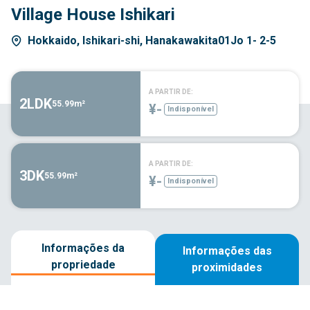
Village House Ishikari
Hokkaido, Ishikari-shi, Hanakawakita01Jo 1- 2-5
A PARTIR DE:
2LDK
55.99m²
¥-
Indisponível
A PARTIR DE:
3DK
55.99m²
¥-
Indisponível
Informações da
Informações das
propriedade
proximidades