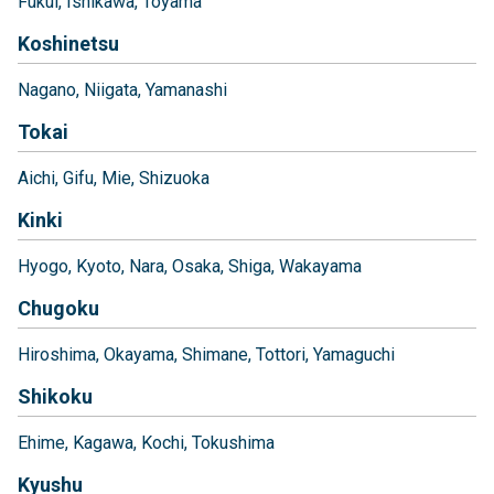
Fukui
Ishikawa
Toyama
Koshinetsu
Nagano
Niigata
Yamanashi
Tokai
Aichi
Gifu
Mie
Shizuoka
Kinki
Hyogo
Kyoto
Nara
Osaka
Shiga
Wakayama
Chugoku
Hiroshima
Okayama
Shimane
Tottori
Yamaguchi
Shikoku
Ehime
Kagawa
Kochi
Tokushima
Kyushu