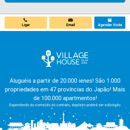
Ligar
Email
Agendar Visita
Aluguéis a partir de 20.000 ienes! São 1.000
propriedades em 47 províncias do Japão! Mais
de 100.000 apartmentos!
Dependendo do conteúdo do contrato, depósito poderá ser solicitado.