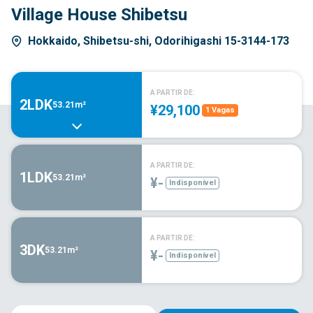
Village House Shibetsu
Hokkaido, Shibetsu-shi, Odorihigashi 15-3144-173
A PARTIR DE:
2LDK
53.21m²
¥29,100
1 Vagas
A PARTIR DE:
1LDK
53.21m²
¥-
Indisponível
A PARTIR DE:
3DK
53.21m²
¥-
Indisponível