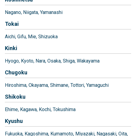
Nagano
Niigata
Yamanashi
Tokai
Aichi
Gifu
Mie
Shizuoka
Kinki
Hyogo
Kyoto
Nara
Osaka
Shiga
Wakayama
Chugoku
Hiroshima
Okayama
Shimane
Tottori
Yamaguchi
Shikoku
Ehime
Kagawa
Kochi
Tokushima
Kyushu
Fukuoka
Kagoshima
Kumamoto
Miyazaki
Nagasaki
Oita