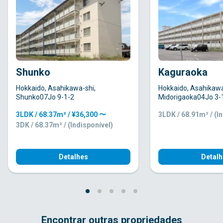
Shunko
Kaguraoka
Hokkaido, Asahikawa-shi,
Hokkaido, Asahikawa
Shunko07Jo 9-1-2
Midorigaoka04Jo 3-
3LDK / 68.37m² / ¥36,300 〜
3LDK / 68.91m² / (I
3DK / 68.37m² / (Indisponível)
Detalhes
Detalh
Encontrar outras propriedades