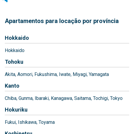
Apartamentos para locação por província
Hokkaido
Hokkaido
Tohoku
Akita
Aomori
Fukushima
Iwate
Miyagi
Yamagata
Kanto
Chiba
Gunma
Ibaraki
Kanagawa
Saitama
Tochigi
Tokyo
Hokuriku
Fukui
Ishikawa
Toyama
Koshinetsu