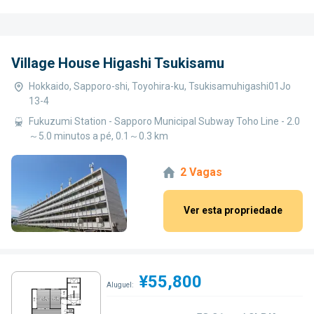
Village House Higashi Tsukisamu
Hokkaido, Sapporo-shi, Toyohira-ku, Tsukisamuhigashi01Jo
13-4
Fukuzumi Station - Sapporo Municipal Subway Toho Line - 2.0
～5.0 minutos a pé, 0.1～0.3 km
2 Vagas
Ver esta propriedade
¥55,800
Aluguel: