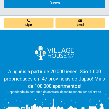
Busca
Ligar
Email
Aluguéis a partir de 20.000 ienes! São 1.000
propriedades em 47 províncias do Japão! Mais
de 100.000 apartmentos!
Dependendo do conteúdo do contrato, depósito poderá ser solicitado.