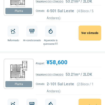
53.21m² / 2LDK
TAMANHO DO CÔMODO:
4-501 Sul Leste
(4 Bloco / 5
Planta
Cômodo:
Andares)
Ver cômodo
Reformado
Ar-condicionado
Aquecedor à
querosene FF
¥58,600
Aluguel:
53.21m² / 2LDK
TAMANHO DO CÔMODO:
2-101 Sul Leste
(2 Bloco / 1
Planta
Cômodo:
Andares)