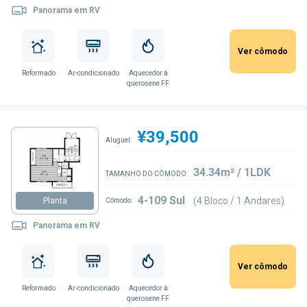
Panorama em RV
Ver cômodo
Reformado
Ar-condicionado
Aquecedor à
querosene FF
¥39,500
Aluguel:
34.34m² / 1LDK
TAMANHO DO CÔMODO:
4-109 Sul
(4 Bloco / 1 Andares)
Planta
Cômodo:
Panorama em RV
Ver cômodo
Reformado
Ar-condicionado
Aquecedor à
querosene FF