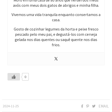
Moro em uma casa de 80 anos que herdei dos meus
avós com meus dois gatos de abrigos e minha filha.
Vivemos uma vida tranquila enquanto consertamos a
casa.
Gosto de cozinhar legumes da horta e peixe fresco
pescado pelo meu pai, e degustá-los com cerveja
gelada nos dias quentes ou saquê quente nos dias
frios.
0
2024-11-25
EMAIL