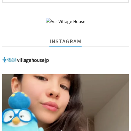
INSTAGRAM
villagehousejp