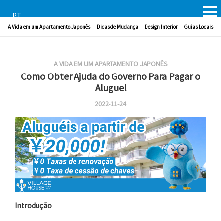
PT
A Vida em um Apartamento Japonês
Dicas de Mudança
Design Interior
Guias Locais
A VIDA EM UM APARTAMENTO JAPONÊS
Como Obter Ajuda do Governo Para Pagar o
Aluguel
2022-11-24
Introdução