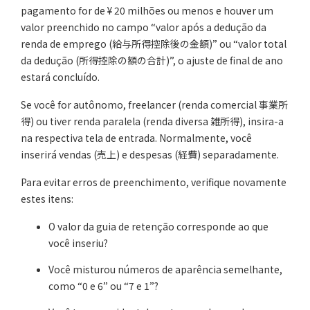
pagamento for de ¥ 20 milhões ou menos e houver um
valor preenchido no campo “valor após a dedução da
renda de emprego (給与所得控除後の金額)” ou “valor total
da dedução (所得控除の額の合計)”, o ajuste de final de ano
estará concluído.
Se você for autônomo, freelancer (renda comercial 事業所
得) ou tiver renda paralela (renda diversa 雑所得), insira-a
na respectiva tela de entrada. Normalmente, você
inserirá vendas (売上) e despesas (経費) separadamente.
Para evitar erros de preenchimento, verifique novamente
estes itens:
O valor da guia de retenção corresponde ao que
você inseriu?
Você misturou números de aparência semelhante,
como “0 e 6” ou “7 e 1”?