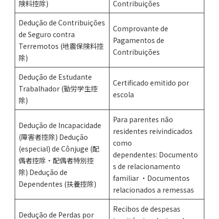
険料控除)
Contribuições
Dedução de Contribuições
Comprovante de
de Seguro contra
Pagamentos de
Terremotos (地震保険料控
Contribuições
除)
Dedução de Estudante
Certificado emitido por
Trabalhador (勤労学生控
escola
除)
Para parentes não
Dedução de Incapacidade
residentes reivindicados
(障害者控除) Dedução
como
(especial) de Cônjuge (配
dependentes: Documento
偶者控除・配偶者特別控
s de relacionamento
除) Dedução de
familiar ・Documentos
Dependentes (扶養控除)
relacionados a remessas
Recibos de despesas
Dedução de Perdas por