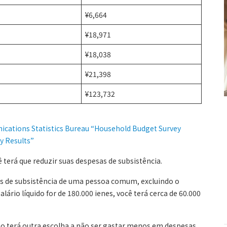
¥6,664
¥18,971
¥18,038
¥21,398
¥123,732
nications Statistics Bureau “Household Budget Survey
y Results”
ê terá que reduzir suas despesas de subsistência.
s de subsistência de uma pessoa comum, excluindo o
alário líquido for de 180.000 ienes, você terá cerca de 60.000
 não terá outra escolha a não ser gastar menos em despesas