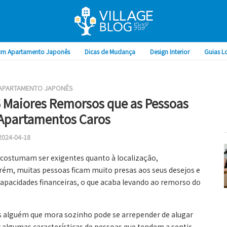
um Apartamento Japonês
Dicas de Mudança
Design Interior
Guias L
 APARTAMENTO JAPONÊS
 Maiores Remorsos que as Pessoas
 Apartamentos Caros
2024-04-18
costumam ser exigentes quanto à localização,
rém, muitas pessoas ficam muito presas aos seus desejos e
apacidades financeiras, o que acaba levando ao remorso do
is alguém que mora sozinho pode se arrepender de alugar
gumas características de pessoas que tendem a sentir