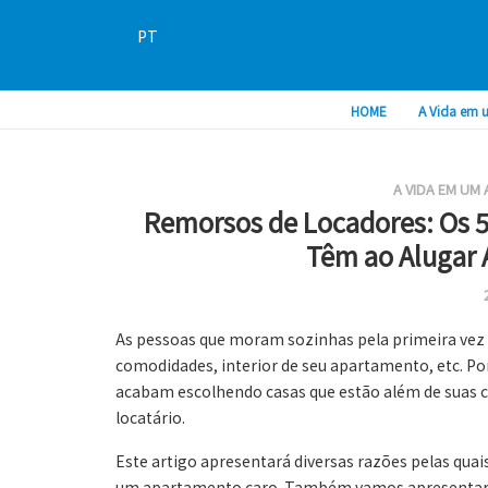
PT
HOME
A Vida em 
A VIDA EM UM
Remorsos de Locadores: Os 5
Têm ao Alugar
As pessoas que moram sozinhas pela primeira vez 
comodidades, interior de seu apartamento, etc. Po
acabam escolhendo casas que estão além de suas c
locatário.
Este artigo apresentará diversas razões pelas qua
um apartamento caro. Também vamos apresentar al