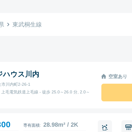
県
東武桐生線
ジハウス川内
空室あり
市川内町2-26-1
 上毛電気鉄道上毛線 - 徒歩 25.0～26.0 分, 2.0～
300
28.98m² / 2K
専有面積: