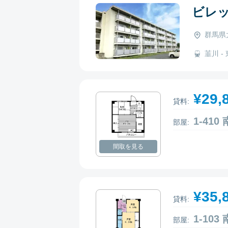
ビレ
群馬県
韮川 - 
¥29,
貸料:
1-41
部屋:
間取を見る
¥35,
貸料:
1-10
部屋: