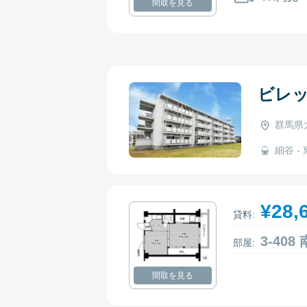
間取を見る
ビレ
群馬県太
細谷 - 
¥28,
貸料:
3-40
部屋:
間取を見る