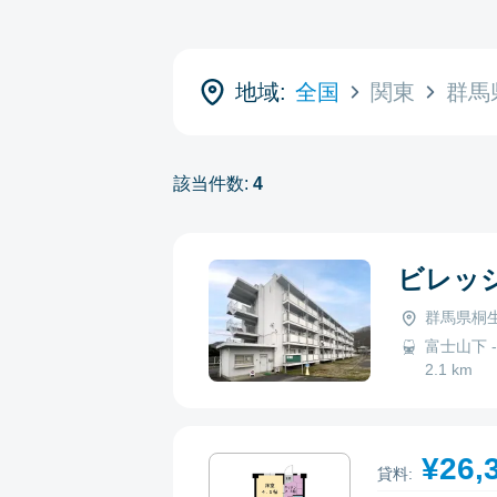
地域:
全国
関東
群馬
該当件数:
4
ビレッ
群馬県桐生
富士山下 -
2.1 km
¥26,
貸料: