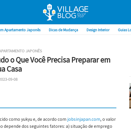
um Apartamento Japonês
Dicas de Mudança
Design Interior
Guias L
 APARTAMENTO JAPONÊS
do o Que Você Precisa Preparar em
ua Casa
2023-09-08
ecido como yukyu e, de acordo com
jobsinjapan.com
, o valor
io depende dos seguintes fatores: a) situação de emprego