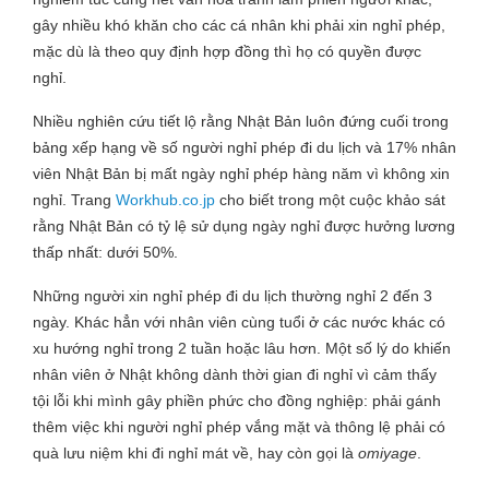
gây nhiều khó khăn cho các cá nhân khi phải xin nghỉ phép,
mặc dù là theo quy định hợp đồng thì họ có quyền được
nghỉ.
Nhiều nghiên cứu tiết lộ rằng Nhật Bản luôn đứng cuối trong
bảng xếp hạng về số người nghỉ phép đi du lịch và 17% nhân
viên Nhật Bản bị mất ngày nghỉ phép hàng năm vì không xin
nghỉ. Trang
Workhub.co.jp
cho biết trong một cuộc khảo sát
rằng Nhật Bản có tỷ lệ sử dụng ngày nghỉ được hưởng lương
thấp nhất: dưới 50%.
Những người xin nghỉ phép đi du lịch thường nghỉ 2 đến 3
ngày. Khác hẳn với nhân viên cùng tuổi ở các nước khác có
xu hướng nghỉ trong 2 tuần hoặc lâu hơn. Một số lý do khiến
nhân viên ở Nhật không dành thời gian đi nghỉ vì cảm thấy
tội lỗi khi mình gây phiền phức cho đồng nghiệp: phải gánh
thêm việc khi người nghỉ phép vắng mặt và thông lệ phải có
quà lưu niệm khi đi nghỉ mát về, hay còn gọi là
omiyage
.