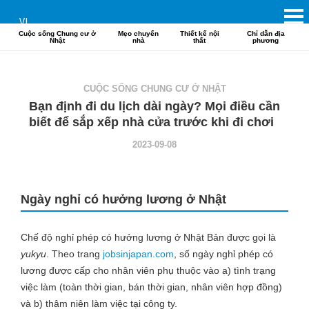
VI
Cuộc sống Chung cư ở
Mẹo chuyển
Thiết kế nội
Chỉ dẫn địa
Nhật
nhà
thất
phương
CUỘC SỐNG CHUNG CƯ Ở NHẬT
Bạn định đi du lịch dài ngày? Mọi điều cần
biết để sắp xếp nhà cửa trước khi đi chơi
2023-09-08
Ngày nghỉ có hưởng lương ở Nhật
Chế độ nghỉ phép có hưởng lương ở Nhật Bản được gọi là
yukyu
. Theo trang
jobsinjapan.com
, số ngày nghỉ phép có
lương được cấp cho nhân viên phụ thuộc vào a) tình trạng
việc làm (toàn thời gian, bán thời gian, nhân viên hợp đồng)
và b) thâm niên làm việc tại công ty.