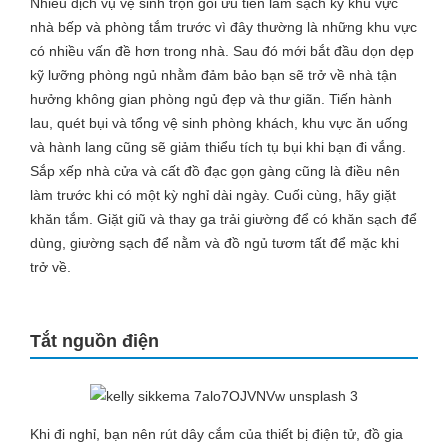
Nhiều dịch vụ vệ sinh trọn gói ưu tiên làm sạch kỹ khu vực
nhà bếp và phòng tắm trước vì đây thường là những khu vực
có nhiều vấn đề hơn trong nhà. Sau đó mới bắt đầu dọn dẹp
kỹ lưỡng phòng ngủ nhằm đảm bảo bạn sẽ trở về nhà tận
hưởng không gian phòng ngủ đẹp và thư giãn. Tiến hành
lau, quét bụi và tổng vệ sinh phòng khách, khu vực ăn uống
và hành lang cũng sẽ giảm thiểu tích tụ bụi khi bạn đi vắng.
Sắp xếp nhà cửa và cất đồ đạc gọn gàng cũng là điều nên
làm trước khi có một kỳ nghỉ dài ngày. Cuối cùng, hãy giặt
khăn tắm. Giặt giũ và thay ga trải giường để có khăn sạch để
dùng, giường sạch để nằm và đồ ngủ tươm tất để mặc khi
trở về.
Tắt nguồn điện
Khi đi nghỉ, bạn nên rút dây cắm của thiết bị điện tử, đồ gia