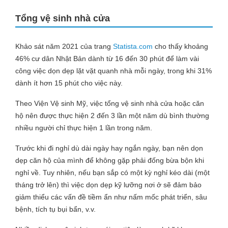
Tổng vệ sinh nhà cửa
Khảo sát năm 2021 của trang
Statista.com
cho thấy khoảng
46% cư dân Nhật Bản dành từ 16 đến 30 phút để làm vài
công việc dọn dẹp lặt vặt quanh nhà mỗi ngày, trong khi 31%
dành ít hơn 15 phút cho việc này.
Theo Viện Vệ sinh Mỹ, việc tổng vệ sinh nhà cửa hoặc căn
hộ nên được thực hiện 2 đến 3 lần một năm dù bình thường
nhiều người chỉ thực hiện 1 lần trong năm.
Trước khi đi nghỉ dù dài ngày hay ngắn ngày, bạn nên dọn
dẹp căn hộ của mình để không gặp phải đống bừa bộn khi
nghỉ về. Tuy nhiên, nếu bạn sắp có một kỳ nghỉ kéo dài (một
tháng trở lên) thì việc dọn dẹp kỹ lưỡng nơi ở sẽ đảm bảo
giảm thiểu các vấn đề tiềm ẩn như nấm mốc phát triển, sâu
bệnh, tích tụ bụi bẩn, v.v.