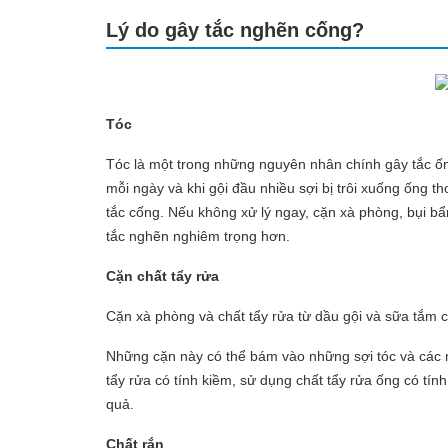
Lý do gây tắc nghẽn cống?
Tóc
Tóc là một trong những nguyên nhân chính gây tắc ốn
mỗi ngày và khi gội đầu nhiều sợi bị trôi xuống ống tho
tắc cống. Nếu không xử lý ngay, cặn xà phòng, bụi bẩn
tắc nghẽn nghiêm trọng hơn.
Cặn chất tẩy rửa
Cặn xà phòng và chất tẩy rửa từ dầu gội và sữa tắm 
Những cặn này có thể bám vào những sợi tóc và các m
tẩy rửa có tính kiềm, sử dụng chất tẩy rửa ống có tín
quả.
Chất rắn