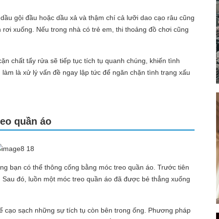
 dầu gội đầu hoặc dầu xả và thậm chí cả lưỡi dao cạo râu cũng
 rơi xuống. Nếu trong nhà có trẻ em, thi thoảng đồ chơi cũng
ặn chất tẩy rửa sẽ tiếp tục tích tụ quanh chúng, khiến tình
 làm là xử lý vấn đề ngay lập tức để ngăn chặn tình trạng xấu
reo quần áo
ường bạn có thể thông cống bằng móc treo quần áo. Trước tiên
c. Sau đó, luồn một móc treo quần áo đã được bẻ thẳng xuống
ể cạo sạch những sự tích tụ còn bên trong ống. Phương pháp