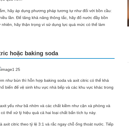
ắm, hãy áp dụng phương pháp tương tự như đối với bồn cầu:
hiều lần. Để tăng khả năng thông tắc, hãy đổ nước đầy bồn
 nhiên, hãy thận trọng vì sử dụng lực quá mức có thể làm
tric hoặc baking soda
m như bùn thì hỗn hợp baking soda và axit citric có thể khá
ổ biến để vệ sinh khu vực nhà bếp và các khu vực khác trong
 axit yếu như bã nhờn và các chất kiềm như cặn xà phòng và
có thể xử lý hiệu quả cả hai loại chất bẩn tích tụ này.
xit citric theo tỷ lệ 3:1 và rắc ngay chỗ ống thoát nước. Tiếp