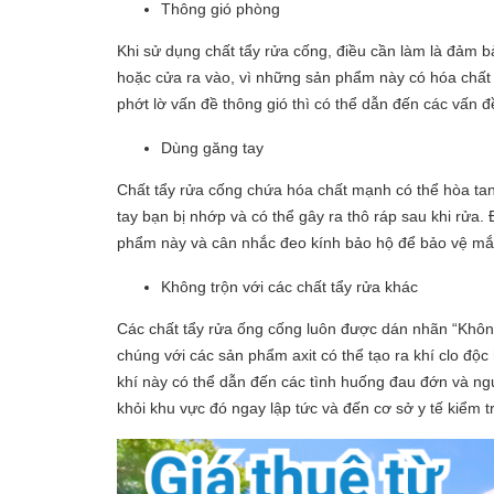
Thông gió phòng
Khi sử dụng chất tẩy rửa cống, điều cần làm là đảm 
hoặc cửa ra vào, vì những sản phẩm này có hóa chất 
phớt lờ vấn đề thông gió thì có thể dẫn đến các vấn đ
Dùng găng tay
Chất tẩy rửa cống chứa hóa chất mạnh có thể hòa tan
tay bạn bị nhớp và có thể gây ra thô ráp sau khi rửa
phẩm này và cân nhắc đeo kính bảo hộ để bảo vệ mắ
Không trộn với các chất tẩy rửa khác
Các chất tẩy rửa ống cống luôn được dán nhãn “Không 
chúng với các sản phẩm axit có thể tạo ra khí clo độc 
khí này có thể dẫn đến các tình huống đau đớn và ngu
khỏi khu vực đó ngay lập tức và đến cơ sở y tế kiểm t