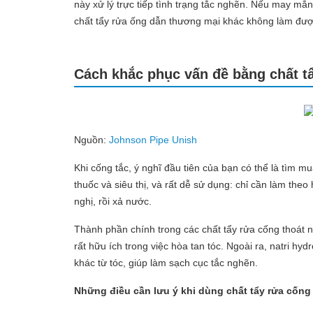
này xử lý trực tiếp tình trạng tắc nghẽn. Nếu may mắ
chất tẩy rửa ống dẫn thương mại khác không làm đư
Cách khắc phục vấn đề bằng chất t
Nguồn:
Johnson Pipe Unish
Khi cống tắc, ý nghĩ đầu tiên của bạn có thể là tìm m
thuốc và siêu thị, và rất dễ sử dụng: chỉ cần làm th
nghị, rồi xả nước.
Thành phần chính trong các chất tẩy rửa cống thoát nướ
rất hữu ích trong việc hòa tan tóc. Ngoài ra, natri h
khác từ tóc, giúp làm sạch cục tắc nghẽn.
Những điều cần lưu ý khi dùng chất tẩy rửa cống