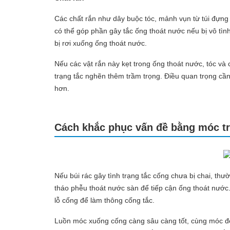
Các chất rắn như dây buộc tóc, mảnh vụn từ túi đựng
có thể góp phần gây tắc ống thoát nước nếu bị vô tình
bị rơi xuống ống thoát nước.
Nếu các vật rắn này kẹt trong ống thoát nước, tóc và c
trạng tắc nghẽn thêm trầm trọng. Điều quan trọng cần
hơn.
Cách khắc phục vấn đề bằng móc t
Nếu búi rác gây tình trạng tắc cống chưa bị chai, th
tháo phễu thoát nước sàn để tiếp cận ống thoát nướ
lỗ cống để làm thông cống tắc.
Luồn móc xuống cống càng sâu càng tốt, cùng móc đ