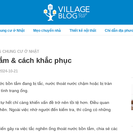
ung cư ở Nhật
Mẹo chuyển nhà
Thiết kế nội thất
Chỉ dẫn địa phư
 CHUNG CƯ Ở NHẬT
tắm & cách khắc phục
2024-10-21
ớc bồn tắm đang bị tắc, nước thoát nước chậm hoặc bị tràn
ỹ tình trạng ống.
tự hết chỉ càng khiến vấn đề trở nên tồi tệ hơn. Điều quan
nghẽn. Ngoài việc nhờ người đến kiểm tra, thì cũng có những
.
iến gây ra việc tắc nghẽn ống thoát nước bồn tắm, chia sẻ các