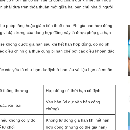
thuê có thời hạn cố định sẽ tự động chấm dứt khi hết hạn hợp
ạn phải dựa trên thỏa thuận mới giữa hai bên chủ nhà & người
ho phép tăng hoặc giảm tiền thuê nhà. Phí gia hạn hợp đồng
g vì đặc trưng của dạng hợp đồng này là được phép gia hạn.
hì sẽ không được gia hạn sau khi hết hạn hợp đồng, do đó phí
iệc điều chỉnh giá thuê cũng bị hạn chế bởi các điều khoản đặc
ắc các yếu tố như bạn dự định ở bao lâu và liệu bạn có muốn
ê thông thường
Hợp đồng có thời hạn cố định
Văn bản (ví dụ: văn bản công
oặc văn bản
chứng)
 nếu không có lý do
Không tự động gia hạn khi hết hạn
 từ chối
hợp đồng (nhưng có thể gia hạn)