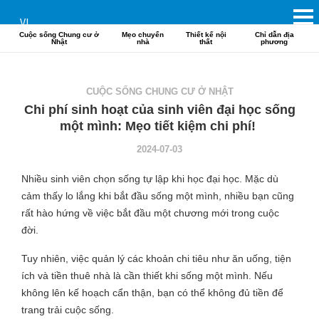
VI
Cuộc sống Chung cư ở
Mẹo chuyển
Thiết kế nội
Chỉ dẫn địa
Nhật
nhà
thất
phương
CUỘC SỐNG CHUNG CƯ Ở NHẬT
Chi phí sinh hoạt của sinh viên đại học sống
một mình: Mẹo tiết kiệm chi phí!
2024-07-03
Nhiều sinh viên chọn sống tự lập khi học đại học. Mặc dù
cảm thấy lo lắng khi bắt đầu sống một mình, nhiều bạn cũng
rất hào hứng về việc bắt đầu một chương mới trong cuộc
đời.
Tuy nhiên, việc quản lý các khoản chi tiêu như ăn uống, tiện
ích và tiền thuê nhà là cần thiết khi sống một mình. Nếu
không lên kế hoạch cẩn thận, bạn có thể không đủ tiền để
trang trải cuộc sống.