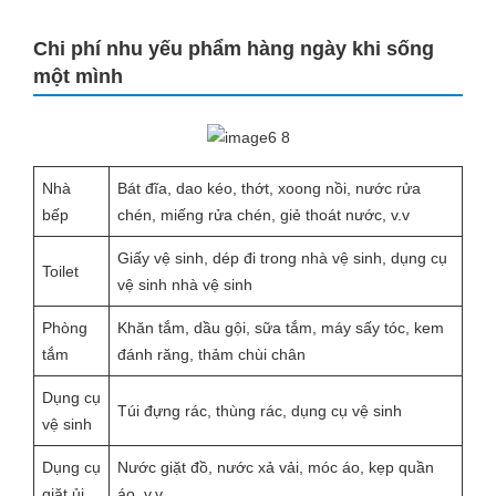
Chi phí nhu yếu phẩm hàng ngày khi sống
một mình
Nhà
Bát đĩa, dao kéo, thớt, xoong nồi, nước rửa
bếp
chén, miếng rửa chén, giẻ thoát nước, v.v
Giấy vệ sinh, dép đi trong nhà vệ sinh, dụng cụ
Toilet
vệ sinh nhà vệ sinh
Phòng
Khăn tắm, dầu gội, sữa tắm, máy sấy tóc, kem
tắm
đánh răng, thảm chùi chân
Dụng cụ
Túi đựng rác, thùng rác, dụng cụ vệ sinh
vệ sinh
Dụng cụ
Nước giặt đồ, nước xả vải, móc áo, kẹp quần
giặt ủi
áo, v.v