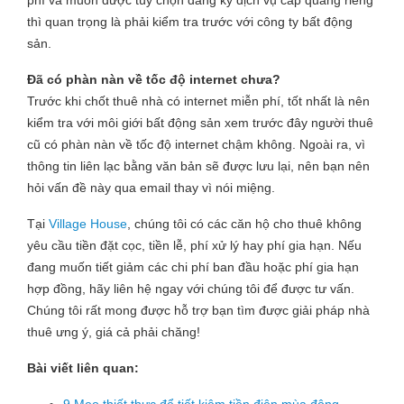
phí và muốn được tùy chọn đăng ký dịch vụ cáp quang riêng
thì quan trọng là phải kiểm tra trước với công ty bất động
sản.
Đã có phàn nàn về tốc độ internet chưa?
Trước khi chốt thuê nhà có internet miễn phí, tốt nhất là nên
kiểm tra với môi giới bất động sản xem trước đây người thuê
cũ có phàn nàn về tốc độ internet chậm không. Ngoài ra, vì
thông tin liên lạc bằng văn bản sẽ được lưu lại, nên bạn nên
hỏi vấn đề này qua email thay vì nói miệng.
Tại
Village House
, chúng tôi có các căn hộ cho thuê không
yêu cầu tiền đặt cọc, tiền lễ, phí xử lý hay phí gia hạn. Nếu
đang muốn tiết giảm các chi phí ban đầu hoặc phí gia hạn
hợp đồng, hãy liên hệ ngay với chúng tôi để được tư vấn.
Chúng tôi rất mong được hỗ trợ bạn tìm được giải pháp nhà
thuê ưng ý, giá cả phải chăng!
Bài viết liên quan: