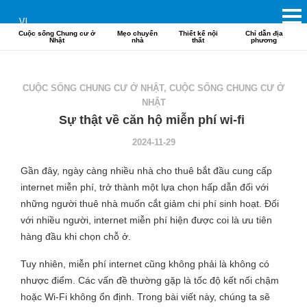
VI
Cuộc sống Chung cư ở
Mẹo chuyển
Thiết kế nội
Chỉ dẫn địa
Nhật
nhà
thất
phương
CUỘC SỐNG CHUNG CƯ Ở NHẬT
,
CUỘC SỐNG CHUNG CƯ Ở
NHẬT
Sự thật về căn hộ miễn phí wi-fi
2024-11-29
Gần đây, ngày càng nhiều nhà cho thuê bắt đầu cung cấp
internet miễn phí, trở thành một lựa chọn hấp dẫn đối với
những người thuê nhà muốn cắt giảm chi phí sinh hoạt. Đối
với nhiều người, internet miễn phí hiện được coi là ưu tiên
hàng đầu khi chọn chỗ ở.
Tuy nhiên, miễn phí internet cũng không phải là không có
nhược điểm. Các vấn đề thường gặp là tốc độ kết nối chậm
hoặc Wi-Fi không ổn định. Trong bài viết này, chúng ta sẽ