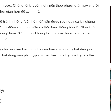
m trước. Chúng tôi khuyến nghị nên theo phương án này vì thời
 thời gian hơn để xem nhà.
để tránh những “căn hộ mồi” vẫn được rao ngay cả khi chúng
t tại điểm xem, bạn vẫn có thể được thông báo là: “Bạn không
òng” hoặc “Chúng tôi không tổ chức các buổi gặp mặt tại
ộ mồi”.
 chia sẻ điều kiện tìm nhà của bạn với công ty bất động sản
c bất động sản phù hợp với điều kiện của bạn để bạn có thể
 lý)
hà)