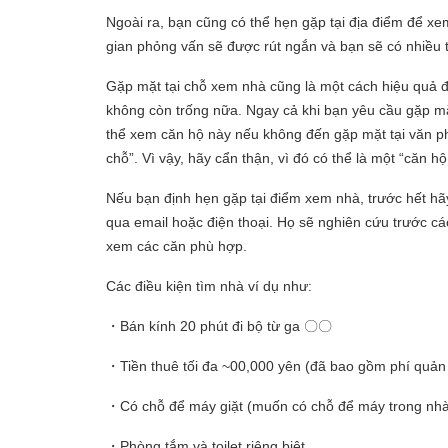
Ngoài ra, bạn cũng có thể hẹn gặp tại địa điểm để xe
gian phỏng vấn sẽ được rút ngắn và bạn sẽ có nhiều
Gặp mặt tại chỗ xem nhà cũng là một cách hiệu quả 
không còn trống nữa. Ngay cả khi bạn yêu cầu gặp mặ
thể xem căn hộ này nếu không đến gặp mặt tại văn ph
chỗ”. Vì vậy, hãy cẩn thận, vì đó có thể là một “căn h
Nếu bạn định hẹn gặp tại điểm xem nhà, trước hết hãy
qua email hoặc điện thoại. Họ sẽ nghiên cứu trước cá
xem các căn phù hợp.
Các điều kiện tìm nhà ví dụ như:
・Bán kính 20 phút đi bộ từ ga 〇〇
・Tiền thuê tối đa ~00,000 yên (đã bao gồm phí quản
・Có chỗ để máy giặt (muốn có chỗ để máy trong n
・Phòng tắm và toilet riêng biệt