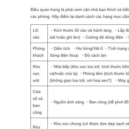
Điều quan trọng là phải xem căn nhà bạn thích và kiể
các phòng. Hãy điểm lại danh sách các hạng mục cần 
Lối
・Kích thước lối vào và hành lang ・Lắp đặ
vào
sát hoặc ghi âm) ・Cường độ dòng điện ・
Phòng
・Diện tích ・Hư hỏng/Vệt ố ・Tình trạng án
khách
Sóng điện thoại ・Độ cách âm
Khu
・Nhà bếp (khu vực lưu trữ, kích thước bồn
vực
và/hoặc mùi lạ) ・Phòng tắm (kích thước 
ướt
(không gian lưu trữ, vòi hoa sen?) ・Máy g
Cửa
sổ và
・Nguồn ánh sáng ・Ban công (dễ phơi đồ, 
ban
công
・Khu vực chung (có được dọn dẹp sạch sẽ
Khu