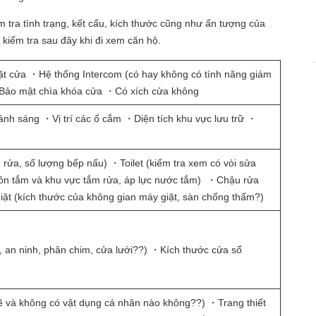
m tra tình trạng, kết cấu, kích thước cũng như ấn tượng của
kiểm tra sau đây khi đi xem căn hộ.
t cửa ・Hệ thống Intercom (có hay không có tính năng giám
Bảo mật chìa khóa cửa ・Có xích cửa không
h sáng ・Vị trí các ổ cắm ・Diện tích khu vực lưu trữ ・
 rửa, số lượng bếp nấu) ・Toilet (kiểm tra xem có vòi sửa
bồn tắm và khu vực tắm rửa, áp lực nước tắm) ・Chậu rửa
iặt (kích thước của không gian máy giặt, sàn chống thấm?)
an ninh, phân chim, cửa lưới??) ・Kích thước cửa sổ
 và không có vật dụng cá nhân nào không??) ・Trang thiết