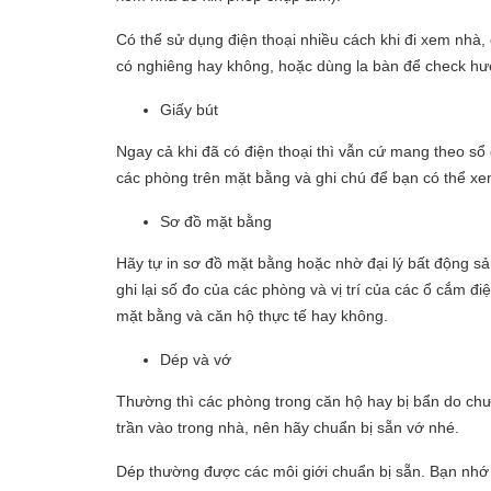
Có thể sử dụng điện thoại nhiều cách khi đi xem nh
có nghiêng hay không, hoặc dùng la bàn để check h
Giấy bút
Ngay cả khi đã có điện thoại thì vẫn cứ mang theo sổ g
các phòng trên mặt bằng và ghi chú để bạn có thể xem l
Sơ đồ mặt bằng
Hãy tự in sơ đồ mặt bằng hoặc nhờ đại lý bất động sả
ghi lại số đo của các phòng và vị trí của các ổ cắm đ
mặt bằng và căn hộ thực tế hay không.
Dép và vớ
Thường thì các phòng trong căn hộ hay bị bẩn do ch
trần vào trong nhà, nên hãy chuẩn bị sẵn vớ nhé.
Dép thường được các môi giới chuẩn bị sẵn. Bạn nhớ 