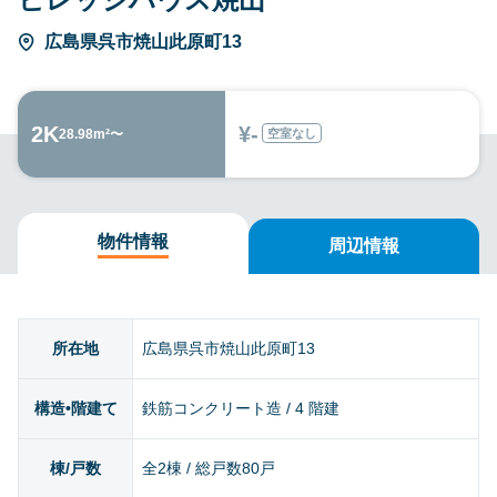
広島県呉市焼山此原町13
2K
¥-
空室なし
28.98m²〜
物件情報
周辺情報
所在地
広島県呉市焼山此原町13
構造•階建て
鉄筋コンクリート造 / 4 階建
棟/戸数
全2棟 / 総戸数80戸