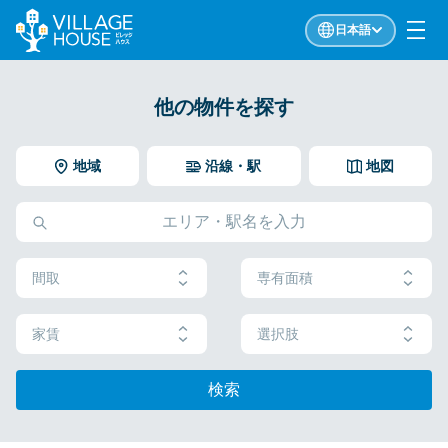
日本語
他の物件を探す
地域
沿線・駅
地図
間取
専有面積
家賃
選択肢
検索