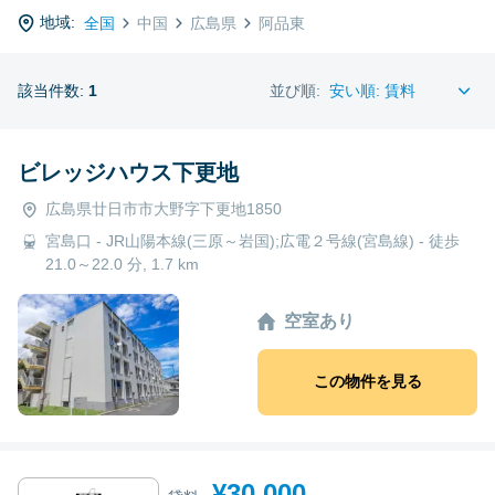
地域:
全国
中国
広島県
阿品東
該当件数:
1
並び順:
ビレッジハウス下更地
広島県廿日市市大野字下更地1850
宮島口 - JR山陽本線(三原～岩国);広電２号線(宮島線) - 徒歩
21.0～22.0 分, 1.7 km
空室あり
この物件を見る
¥30,000