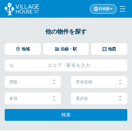
日本語
他の物件を探す
地域
沿線・駅
地図
間取
専有面積
家賃
選択肢
検索