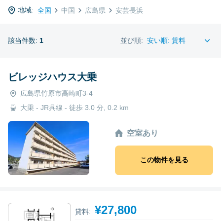
地域:
全国
中国
広島県
安芸長浜
該当件数:
1
並び順:
ビレッジハウス大乗
広島県竹原市高崎町3-4
大乗 - JR呉線 - 徒歩 3.0 分, 0.2 km
空室あり
この物件を見る
¥27,800
貸料: