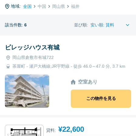
地域:
全国
中国
岡山県
福井
該当件数:
6
並び順:
ビレッジハウス有城
岡山県倉敷市有城722
茶屋町 - 瀬戸大橋線;JR宇野線 - 徒歩 46.0～47.0 分, 3.7 km
空室あり
この物件を見る
¥22,600
貸料: