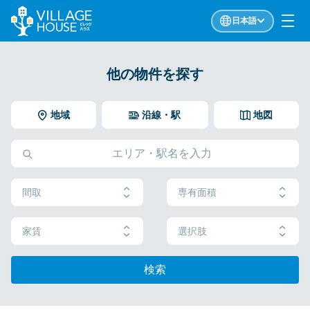
日本語
他の物件を探す
地域
沿線・駅
地図
間取
専有面積
家賃
選択肢
検索