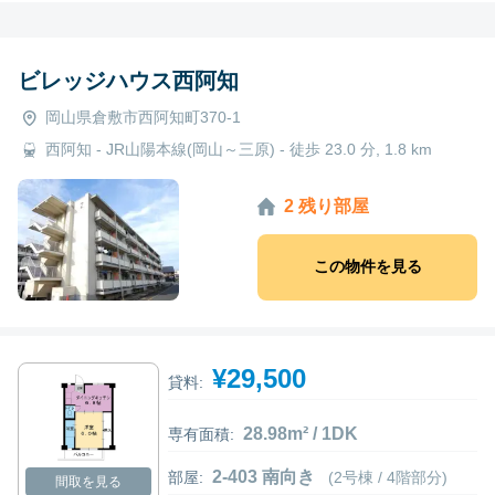
ビレッジハウス西阿知
岡山県倉敷市西阿知町370-1
西阿知 - JR山陽本線(岡山～三原) - 徒歩 23.0 分, 1.8 km
2 残り部屋
この物件を見る
¥29,500
貸料:
28.98m² / 1DK
専有面積:
2-403 南向き
部屋:
(2号棟 / 4階部分)
間取を見る