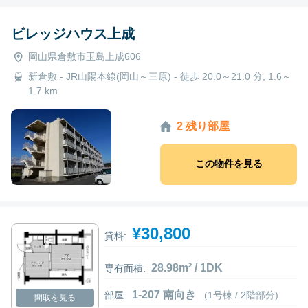
ビレッジハウス上成
岡山県倉敷市玉島上成606
新倉敷 - JR山陽本線(岡山～三原) - 徒歩 20.0～21.0 分, 1.6～
1.7 km
2 残り部屋
この物件を見る
¥30,800
貸料:
28.98m² / 1DK
専有面積:
1-207 南向き
部屋:
(1号棟 / 2階部分)
間取を見る