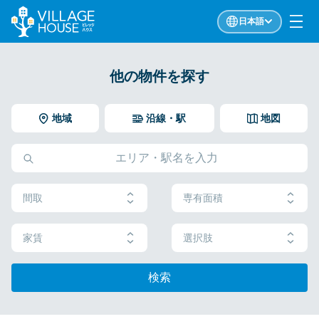
日本語
他の物件を探す
地域
沿線・駅
地図
間取
専有面積
家賃
選択肢
検索