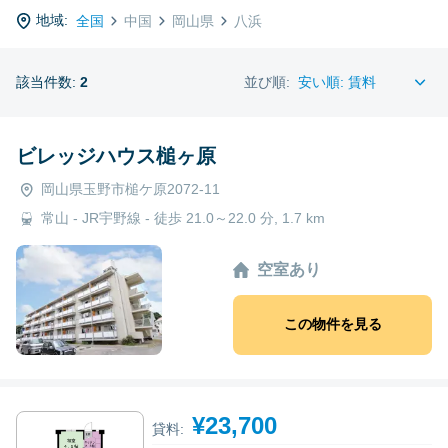
地域:
全国
中国
岡山県
八浜
該当件数:
2
並び順:
ビレッジハウス槌ヶ原
岡山県玉野市槌ケ原2072-11
常山 - JR宇野線 - 徒歩 21.0～22.0 分, 1.7 km
空室あり
この物件を見る
¥23,700
貸料: