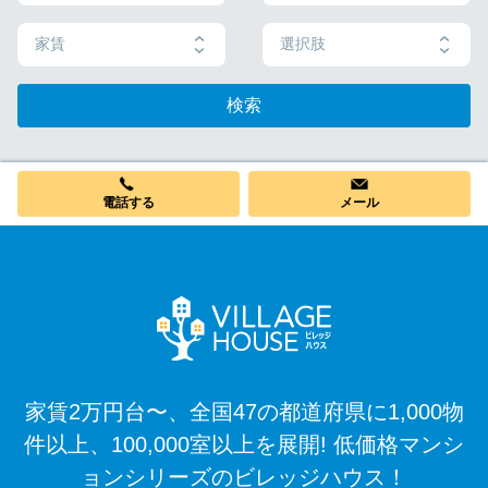
家賃
選択肢
検索
電話する
メール
家賃2万円台〜、全国47の都道府県に1,000物
件以上、100,000室以上を展開! 低価格マンシ
ョンシリーズのビレッジハウス！