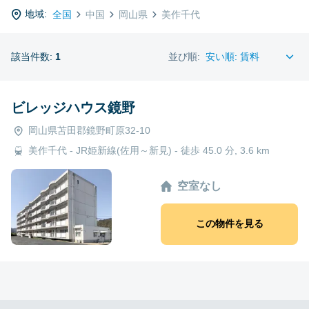
地域:
全国
中国
岡山県
美作千代
該当件数:
1
並び順:
ビレッジハウス鏡野
岡山県苫田郡鏡野町原32-10
美作千代 - JR姫新線(佐用～新見) - 徒歩 45.0 分, 3.6 km
空室なし
この物件を見る