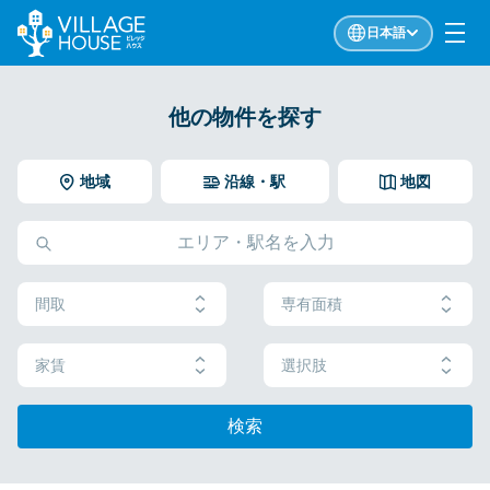
日本語
他の物件を探す
地域
沿線・駅
地図
間取
専有面積
家賃
選択肢
検索