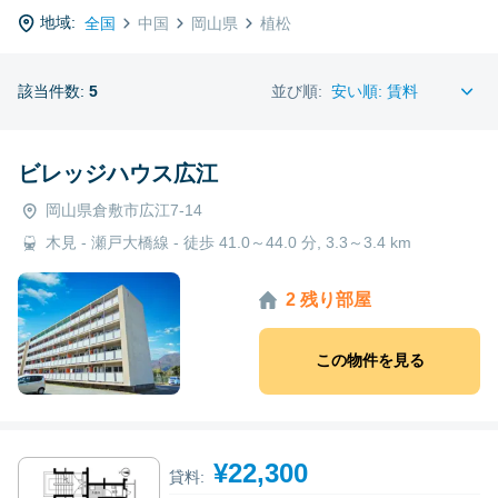
地域:
全国
中国
岡山県
植松
該当件数:
5
並び順:
ビレッジハウス広江
岡山県倉敷市広江7-14
木見 - 瀬戸大橋線 - 徒歩 41.0～44.0 分, 3.3～3.4 km
2 残り部屋
この物件を見る
¥22,300
貸料: