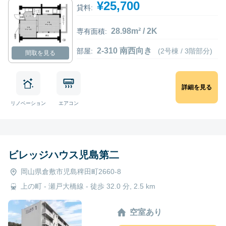
¥25,700
貸料:
28.98m² / 2K
専有面積:
2-310 南西向き
部屋:
(2号棟 / 3階部分)
間取を見る
詳細を見る
リノベーション
エアコン
ビレッジハウス児島第二
岡山県倉敷市児島稗田町2660-8
上の町 - 瀬戸大橋線 - 徒歩 32.0 分, 2.5 km
空室あり