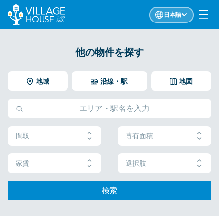
日本語
他の物件を探す
地域
沿線・駅
地図
間取
専有面積
家賃
選択肢
検索