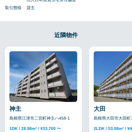
取引態様
貸主
近隣物件
神主
大田
島根県江津市二宮町神主ハ458-1
島根県大田市大田町大田
1DK / 28.98m² / ¥33,700 〜
2LDK / 53.08m² / ¥