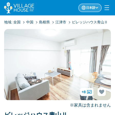
日本語
地域:
全国
中国
島根県
江津市
ビレッジハウス青山Ⅱ
+8
※家具は含まれません
ビレッジハウス青山Ⅱ