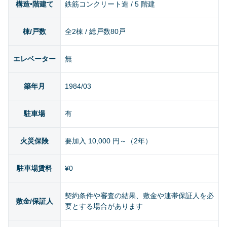
構造•階建て
鉄筋コンクリート造 / 5 階建
棟/戸数
全2棟 / 総戸数80戸
エレベーター
無
築年月
1984/03
駐車場
有
火災保険
要加入 10,000 円～（2年）
駐車場賃料
¥0
契約条件や審査の結果、敷金や連帯保証人を必
敷金/保証人
要とする場合があります