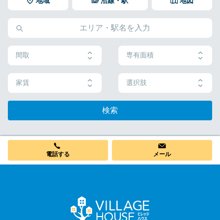
Q
地域
沿線・駅
地図
駅が徒歩11分の場所にあるので、電車の利用にも便利です。
引越しサポート（家賃の1ヶ月分（最大3万円）
鳥取市の賃貸アパートを含む全ての物件が2年契約で、その後は自動
引越しサポートは、初期費用総額からの差し引きとなります。
A
※契約内容や審査の結果、敷金をお預かりする場合がございます。
鳥取市の一人暮らし向けアパートをお探しであれば、2Kの「
ビレッジハウス
更新となっております。短期でのご契約は承っておらず、24ヶ月未
1ヶ月分の家賃無料
滝山
」はいかがでしょうか？「ビレッジハウス滝山」は家賃が手頃であり、
満で解約する場合は、違約金が発生します（12ヶ月未満の解約は家
日の丸バスの滝山停留所まで徒歩2分です。
賃の3ヶ月分、24ヶ月未満の解約は家賃の2ヶ月分）。
引越業者割引クーポン
パートナーやお子様、またはお友達と一緒にお住まいで、より広いお部屋が
間取
専有面積
必要な場合は、「ビレッジハウス岩倉」をご検討ください。「
ビレッジハウ
詳しくは「
よくあるご質問
」のページをご確認ください。
* 上記の特典は、物件によっては適用されない場合があります。ご希
ス岩倉
」には53m²の3DKのお部屋があり、より広いスペースをお求めの方に
望の物件が対象かどうかは、お部屋見学の際にご確認いただくか、
おすすめです。
弊社フリーダイヤルまでお問い合わせください。
家賃
選択肢
検索
電話する
メール