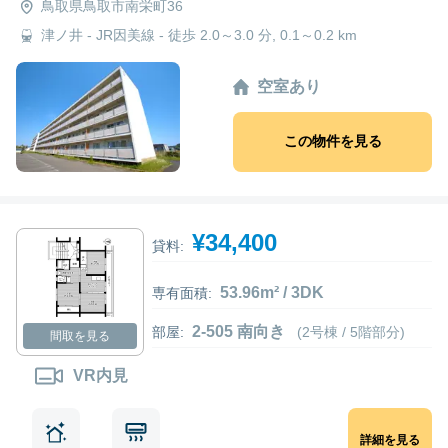
鳥取県鳥取市南栄町36
津ノ井 - JR因美線 - 徒歩 2.0～3.0 分, 0.1～0.2 km
空室あり
この物件を見る
¥34,400
貸料:
53.96m² / 3DK
専有面積:
2-505 南向き
部屋:
(2号棟 / 5階部分)
間取を見る
VR内見
詳細を見る