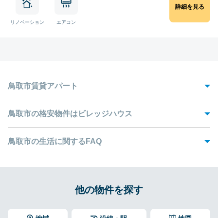
詳細を見る
リノベーション
エアコン
鳥取市賃貸アパート
鳥取市は、日本の西部に位置する中国地方の鳥取県にある市です。県内最大
の都市で、日本海の海岸線に位置しています。鳥取市を代表する観光スポッ
鳥取市の格安物件はビレッジハウス
トである砂丘では、サンドボードやハンググライダー、ラクダ乗りなどを体
験することができます。
ビレッジハウスの鳥取市の賃貸物件はお手頃な価格で借りることができ、間
取りも様々です。また、学校、公共交通機関などが周辺にあるのが魅力で
鳥取市の生活に関するFAQ
また、鳥取城跡や鳥取県立博物館、観音院などでも、鳥取ならではの体験が
す。
できます。
1. 鳥取市での生活費はどのくらいですか？
Q
アパートを探す際には、いくつかの重要な要素を考慮することが大切です。
鳥取市への移住をお考えなら、ビレッジハウスのリーズナブルな価格のアパ
まず、職場に近いかどうかです。職場が徒歩圏内であれば、通勤が楽です
ートをご検討ください。当サイトでは2K、2DK、3DKと、様々なニーズに対
鳥取市の平均的な物価は家賃込みで約150,000円と、住みやすい街
し、交通費も節約できます。
A
2. ビレッジハウスで鳥取市の賃貸不動産を借りるメリ
他の物件を探す
Q
応したお部屋をご用意しております。また、敷金・礼金なしで鳥取市のアパ
です。東京や大阪などの大都市では、東京で220,000円、大阪で
ットは何ですか？
ートをお借りいただけるので、入居までの手続きがスムーズに行えます。今
例えば、「
ビレッジハウス湖山
」は周辺に多くの施設がある賃貸物件として
180,000円と、かなり高めです。鳥取市は交通費、食費、宿泊費な
すぐビレッジハウスで理想の鳥取市のお部屋探しを始めてください。
おすすめです。ひかり幼稚園、湖東中学校が徒歩10分以内の場所にある他、
どが安く、大都市に比べ、よりリーズナブルに生活することができ
弊社では、以下の特典をご用意しております。
A
3. ビレッジハウスの最短契約期間は？
尾崎病院へも歩いて行くことができます。さらに、JR山陰本線の鳥取大学前
ます。