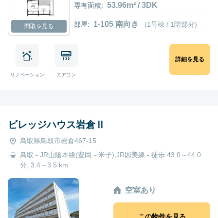
53.96m² / 3DK
専有面積:
1-105 南向き
部屋:
(1号棟 / 1階部分)
間取を見る
詳細を見る
リノベーション
エアコン
ビレッジハウス岩倉Ⅱ
鳥取県鳥取市岩倉467-15
鳥取 - JR山陰本線(豊岡～米子);JR因美線 - 徒歩 43.0～44.0
分, 3.4～3.5 km
空室あり
この物件を見る