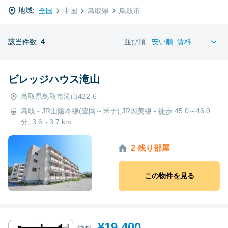
地域:
全国
中国
鳥取県
鳥取市
該当件数:
4
並び順:
ビレッジハウス滝山
鳥取県鳥取市滝山422-6
鳥取 - JR山陰本線(豊岡～米子);JR因美線 - 徒歩 45.0～46.0
分, 3.6～3.7 km
2 残り部屋
この物件を見る
¥19,400