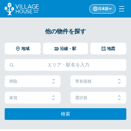
日本語
他の物件を探す
地域
沿線・駅
地図
間取
専有面積
家賃
選択肢
検索