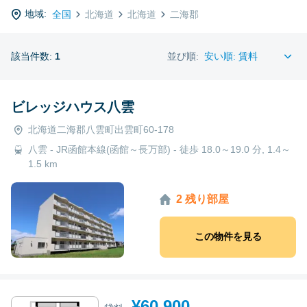
地域:
全国
北海道
北海道
二海郡
該当件数:
1
並び順:
ビレッジハウス八雲
北海道二海郡八雲町出雲町60-178
八雲 - JR函館本線(函館～長万部) - 徒歩 18.0～19.0 分, 1.4～
1.5 km
2 残り部屋
この物件を見る
¥60,900