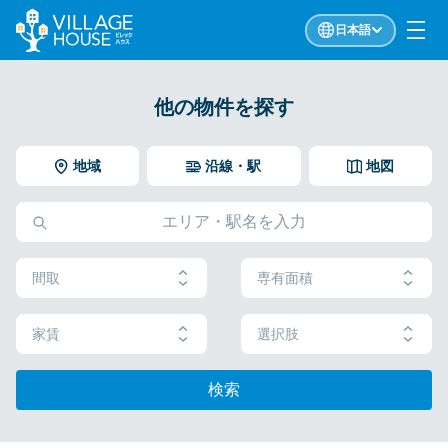
日本語
他の物件を探す
地域
沿線・駅
地図
間取
専有面積
家賃
選択肢
検索