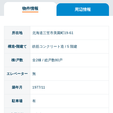
物件情報
周辺情報
所在地
北海道三笠市美園町19-61
構造•階建て
鉄筋コンクリート造 / 5 階建
棟/戸数
全2棟 / 総戸数80戸
エレベーター
無
築年月
1977/11
駐車場
有