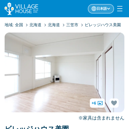
日本語
地域:
全国
北海道
北海道
三笠市
ビレッジハウス美園
+6
※家具は含まれません
ビレッジハウス美園