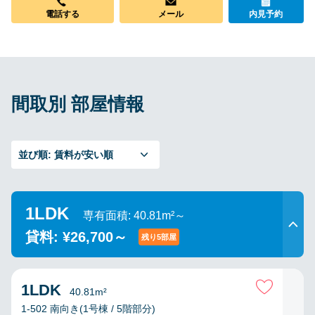
メール
電話する
内見予約
間取別 部屋情報
並び順:
賃料が安い順
1LDK
専有面積: 40.81m²～
貸料: ¥26,700～
残り5部屋
1LDK
40.81m²
1-502 南向き(1号棟 / 5階部分)