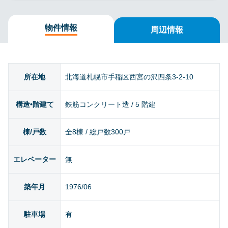
物件情報
周辺情報
所在地
北海道札幌市手稲区西宮の沢四条3-2-10
構造•階建て
鉄筋コンクリート造 / 5 階建
棟/戸数
全8棟 / 総戸数300戸
エレベーター
無
築年月
1976/06
駐車場
有