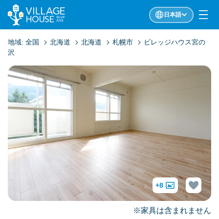
日本語
地域:
全国
北海道
北海道
札幌市
ビレッジハウス宮の
沢
+8
※家具は含まれません