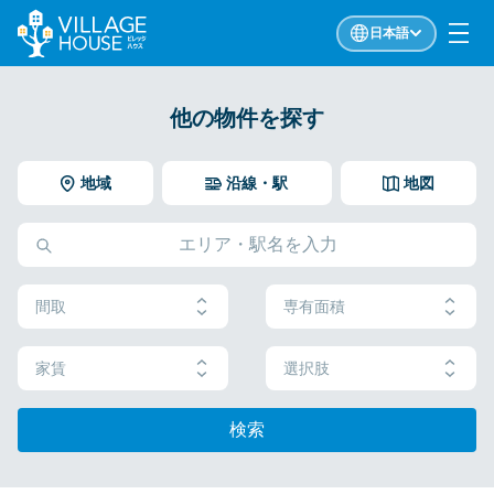
日本語
他の物件を探す
地域
沿線・駅
地図
間取
専有面積
家賃
選択肢
検索