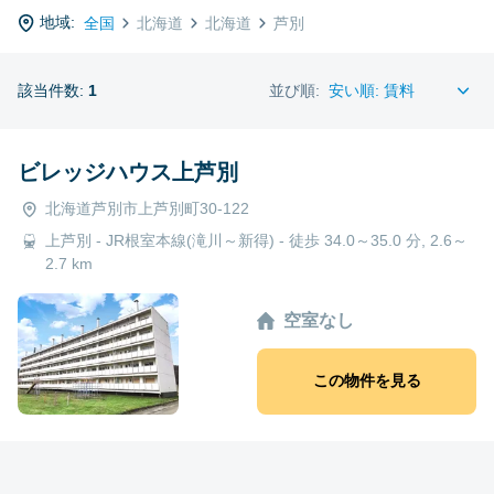
地域:
全国
北海道
北海道
芦別
該当件数:
1
並び順:
ビレッジハウス上芦別
北海道芦別市上芦別町30-122
上芦別 - JR根室本線(滝川～新得) - 徒歩 34.0～35.0 分, 2.6～
2.7 km
空室なし
この物件を見る