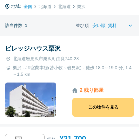
地域:
全国
北海道
北海道
栗沢
該当件数:
1
並び順:
ビレッジハウス栗沢
北海道岩見沢市栗沢町由良740-28
栗沢 - JR室蘭本線(苫小牧～岩見沢) - 徒歩 18.0～19.0 分, 1.4
～1.5 km
2 残り部屋
この物件を見る
¥21,700