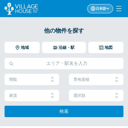
日本語
他の物件を探す
地域
沿線・駅
地図
間取
専有面積
家賃
選択肢
検索