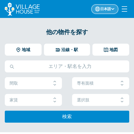
日本語
他の物件を探す
地域
沿線・駅
地図
間取
専有面積
家賃
選択肢
検索