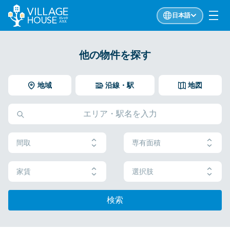
日本語
他の物件を探す
地域
沿線・駅
地図
間取
専有面積
家賃
選択肢
検索