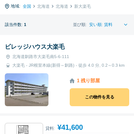
地域:
全国
北海道
北海道
新大楽毛
該当件数:
1
並び順:
ビレッジハウス大楽毛
北海道釧路市大楽毛南5-6-111
大楽毛 - JR根室本線(新得～釧路) - 徒歩 4.0 分, 0.2～0.3 km
1 残り部屋
この物件を見る
¥41,600
貸料: