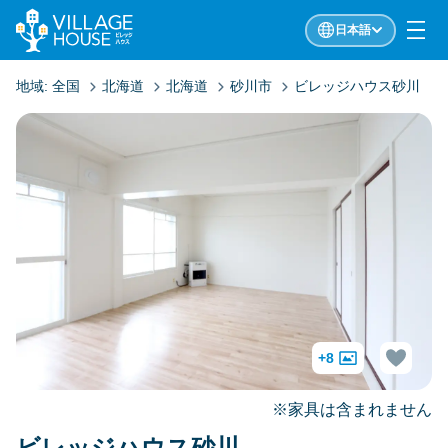
日本語
地域:
全国
北海道
北海道
砂川市
ビレッジハウス砂川
+8
※家具は含まれません
ビレッジハウス砂川