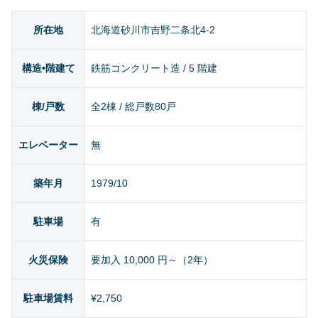
所在地
北海道砂川市吉野二条北4-2
構造•階建て
鉄筋コンクリート造 / 5 階建
棟/戸数
全2棟 / 総戸数80戸
エレベーター
無
築年月
1979/10
駐車場
有
火災保険
要加入 10,000 円～（2年）
駐車場賃料
¥2,750