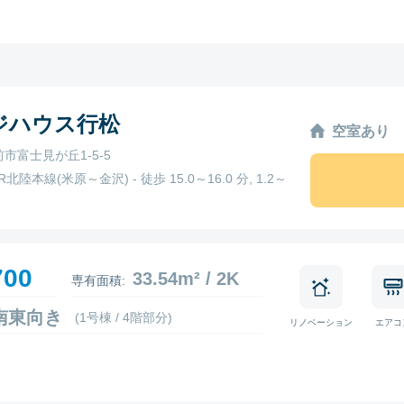
ジハウス行松
空室あり
市富士見が丘1-5-5
R北陸本線(米原～金沢) - 徒歩 15.0～16.0 分, 1.2～
700
33.54m² / 2K
専有面積:
2 南東向き
(1号棟 / 4階部分)
リノベーション
エアコ