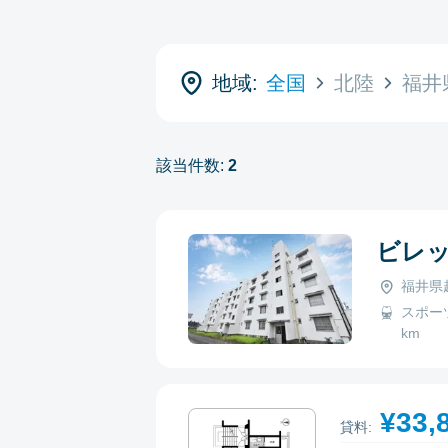
地域:
全国
北陸
福井
該当件数:
2
ビレ
福井県越
スポーツ
km
¥33,
貸料: