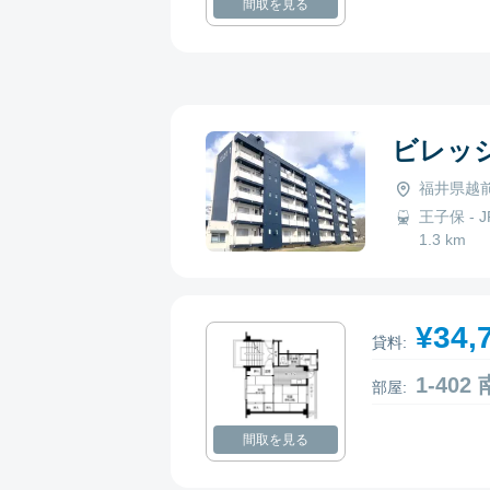
間取を見る
ビレッ
福井県越前
王子保 - J
1.3 km
¥34,
貸料:
1-40
部屋:
間取を見る