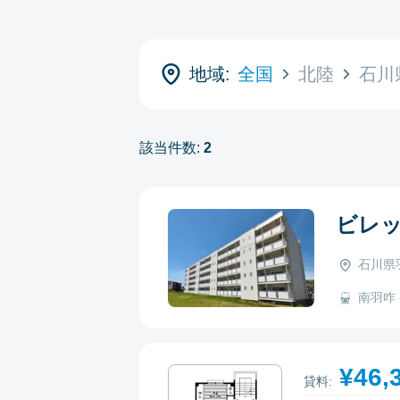
地域:
全国
北陸
石川
該当件数:
2
ビレ
石川県
南羽咋 -
¥46,
貸料: