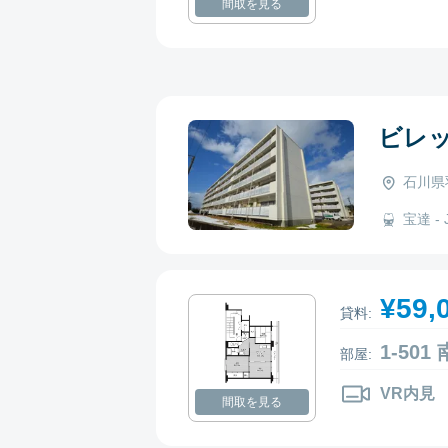
間取を見る
ビレ
石川県
宝達 - 
¥59,
貸料:
1-50
部屋:
VR内見
間取を見る