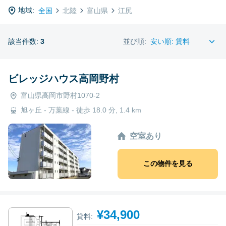
地域:
全国
北陸
富山県
江尻
該当件数:
3
並び順:
ビレッジハウス高岡野村
富山県高岡市野村1070-2
旭ヶ丘 - 万葉線 - 徒歩 18.0 分, 1.4 km
空室あり
この物件を見る
¥34,900
貸料: