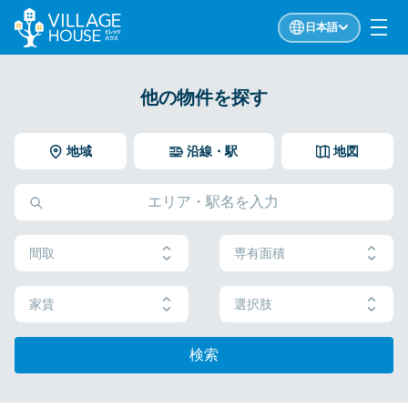
日本語
他の物件を探す
地域
沿線・駅
地図
間取
専有面積
家賃
選択肢
検索