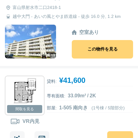
富山県射水市二口2418-1
越中大門 - あいの風とやま鉄道線 - 徒歩 16.0 分, 1.2 km
空室あり
この物件を見る
¥41,600
貸料:
33.09m² / 2K
専有面積:
1-505 南向き
部屋:
(1号棟 / 5階部分)
間取を見る
VR内見