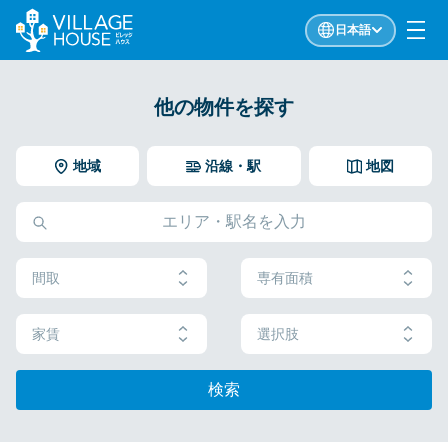
日本語
他の物件を探す
地域
沿線・駅
地図
間取
専有面積
家賃
選択肢
検索