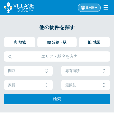
日本語
他の物件を探す
地域
沿線・駅
地図
間取
専有面積
家賃
選択肢
検索