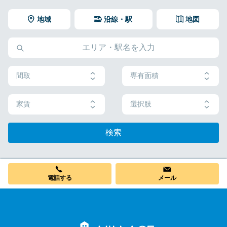
地域
沿線・駅
地図
間取
専有面積
家賃
選択肢
検索
電話する
メール