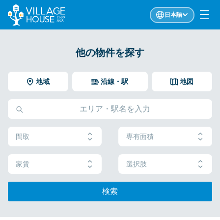
日本語
他の物件を探す
地域
沿線・駅
地図
間取
専有面積
家賃
選択肢
検索