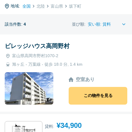
地域:
全国
北陸
富山県
坂下町
該当件数:
4
並び順:
ビレッジハウス高岡野村
富山県高岡市野村1070-2
旭ヶ丘 - 万葉線 - 徒歩 18.0 分, 1.4 km
空室あり
この物件を見る
¥34,900
貸料: