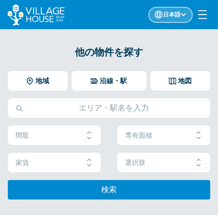
日本語
他の物件を探す
地域
沿線・駅
地図
間取
専有面積
家賃
選択肢
検索