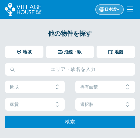
日本語
他の物件を探す
地域
沿線・駅
地図
間取
専有面積
家賃
選択肢
検索