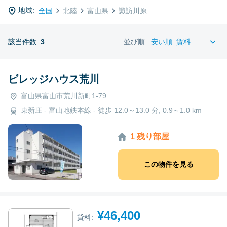
地域:
全国
北陸
富山県
諏訪川原
該当件数:
3
並び順:
ビレッジハウス荒川
富山県富山市荒川新町1-79
東新庄 - 富山地鉄本線 - 徒歩 12.0～13.0 分, 0.9～1.0 km
1 残り部屋
この物件を見る
¥46,400
貸料: