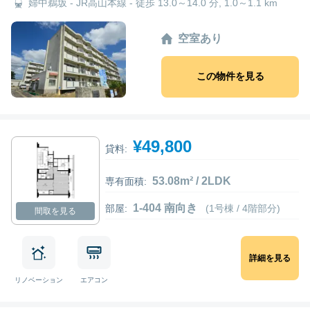
婦中鵜坂 - JR高山本線 - 徒歩 13.0～14.0 分, 1.0～1.1 km
空室あり
この物件を見る
¥49,800
貸料:
53.08m² / 2LDK
専有面積:
1-404 南向き
部屋:
(1号棟 / 4階部分)
間取を見る
詳細を見る
リノベーション
エアコン